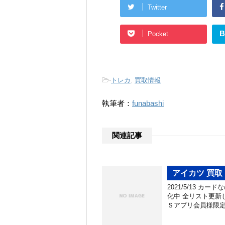
Twitter
B
Pocket
-
トレカ
,
買取情報
執筆者：
funabashi
関連記事
アイカツ 買取！
2021/5/13 
化中 全リスト更新
Ｓアプリ会員様限定