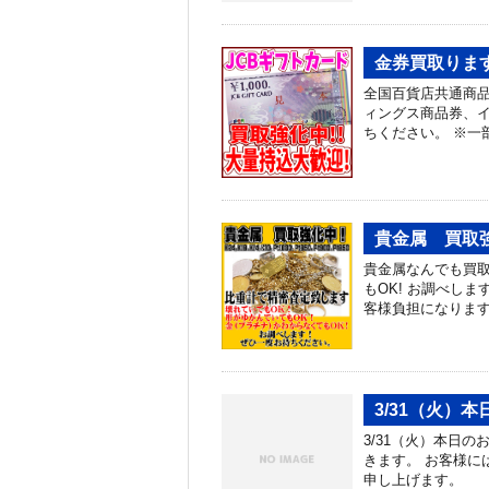
金券買取りま
全国百貨店共通商品
ィングス商品券、イ
ちください。 ※一
貴金属 買取
貴金属なんでも買取
もOK! お調べし
客様負担になります
3/31（火）
3/31（火）本日の
きます。 お客様に
申し上げます。