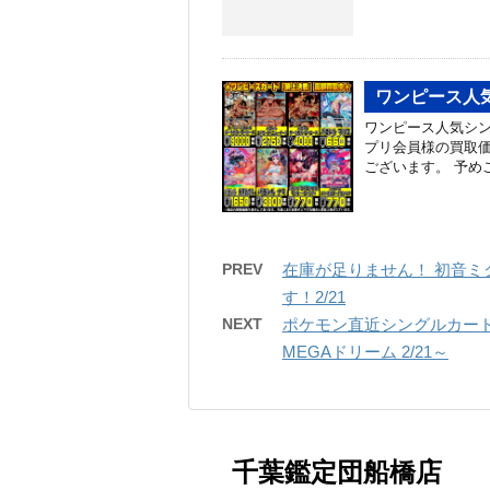
ワンピース人気
ワンピース人気シン
プリ会員様の買取価
ございます。 予め
PREV
在庫が足りません！ 初音ミク Tr
す！2/21
NEXT
ポケモン直近シングルカード
MEGAドリーム 2/21～
千葉鑑定団船橋店