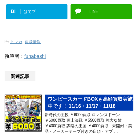
B!
はてブ
LINE
-
トレカ
,
買取情報
執筆者：
funabashi
関連記事
ワンピースカードBOXも高額買取実施
中です！ 11/16・11/17・11/18
新時代の主役 ￥6000買取 ロマンスドーン
￥6000買取 頂上決戦 ￥5500買取 強大な敵
￥4000買取 謀略の王国 ￥4000買取 未開封・美
品・メーカーテープ付きの店頭・アプ …