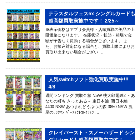
テラスタルフェスex シングルカードも
超高額買取実施中です！ 2/25～
※表示価格はアプリ会員様・店頭買取の美品の上
限価格になります。 在庫状況・状態・相場で金
額が予告なく変動する場合がございます。 ま
た、お振込対応になる場合と、買取上限によりお
買取り出来ない場合がござい …
人気switchソフト強化買取実施中!!!
4/8
週間ランキング 買取金額 NSW 桃太郎電鉄2 ～あ
なたの町も きっとある～ 東日本編+西日本編
4400 NSW あつまれどうぶつの森 3850 NSW 流
星のﾛｯｸﾏﾝ ﾊﾟｰﾌｪｸﾄｺﾚｸｼｮﾝ …
クレイバースト・スノーハザード シン
グルカードも超高額買取中です！