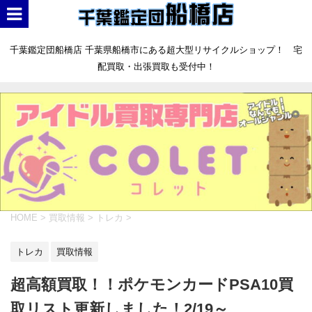
千葉鑑定団船橋店 千葉県船橋市にある超大型リサイクルショップ！ 宅
配買取・出張買取も受付中！
HOME
>
買取情報
>
トレカ
>
トレカ
買取情報
超高額買取！！ポケモンカードPSA10買
取リスト更新しました！2/19～