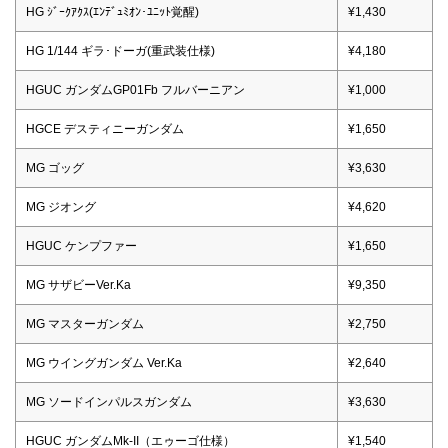
HG ｼﾞｰｸｱｸｽ(ｴﾝﾃﾞｭﾐｵﾝ･ﾕﾆｯﾄ覚醒)
¥1,430
HG 1/144 ギラ･ドーガ(重武装仕様)
¥4,180
HGUC ガンダムGP01Fb フルバーニアン
¥1,000
HGCE デスティニーガンダム
¥1,650
MG ゴッグ
¥3,630
MG ジオング
¥4,620
HGUC ケンプファー
¥1,650
MG サザビーVer.Ka
¥9,350
MG マスターガンダム
¥2,750
MG ウイングガンダム Ver.Ka
¥2,640
MG ソードインパルスガンダム
¥3,630
HGUC ガンダムMk-II（エゥーゴ仕様）
¥1,540