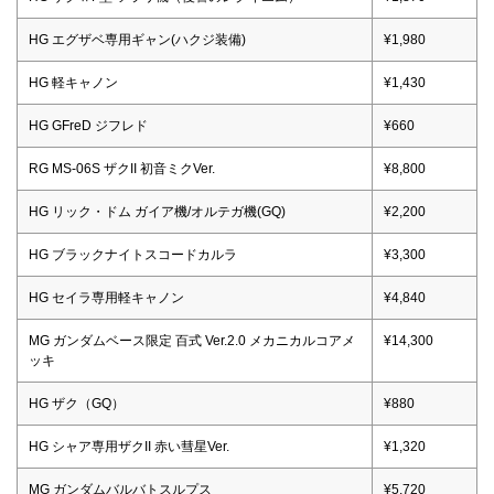
HG エグザベ専用ギャン(ハクジ装備)
¥1,980
HG 軽キャノン
¥1,430
HG GFreD ジフレド
¥660
RG MS-06S ザクII 初音ミクVer.
¥8,800
HG リック・ドム ガイア機/オルテガ機(GQ)
¥2,200
HG ブラックナイトスコードカルラ
¥3,300
HG セイラ専用軽キャノン
¥4,840
MG ガンダムベース限定 百式 Ver.2.0 メカニカルコアメ
¥14,300
ッキ
HG ザク（GQ）
¥880
HG シャア専用ザクII 赤い彗星Ver.
¥1,320
MG ガンダムバルバトスルプス
¥5,720