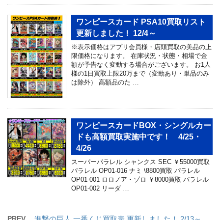
ワンピースカード PSA10買取リスト
更新しました！ 12/4～
※表示価格はアプリ会員様・店頭買取の美品の上
限価格になります。 在庫状況・状態・相場で金
額が予告なく変動する場合がございます。 お1人
様の1日買取上限20万まで（変動あり・単品のみ
は除外） 高額品のた …
ワンピースカードBOX・シングルカー
ドも高額買取実施中です！ 4/25・
4/26
スーパーパラレル シャンクス SEC ￥55000買取
パラレル OP01-016 ナミ \8800買取 パラレル
OP01-001 ロロノア・ゾロ ￥8000買取 パラレル
OP01-002 リーダ …
PREV
進撃の巨人 一番くじ買取表 更新しました！ 2/13～