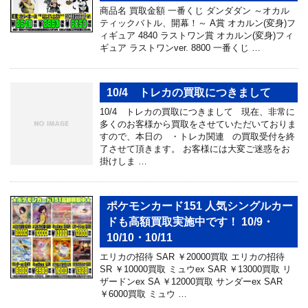
商品名 買取金額 一番くじ ダンダダン ～オカル
ティックバトル、開幕！～ A賞 オカルン(変身)フ
ィギュア 4840 ラストワン賞 オカルン(変身)フィ
ギュア ラストワンver. 8800 一番くじ …
10/4 トレカの買取につきまして
10/4 トレカの買取につきまして 現在、非常に
多くのお客様から買取をさせていただいておりま
すので、本日の ・トレカ関連 の買取受付を終
了させて頂きます。 お客様には大変ご迷惑をお
掛けしま …
ポケモンカード151 人気シングルカー
ドも高額買取実施中です！ 10/9・
10/10・10/11
エリカの招待 SAR ￥20000買取 エリカの招待
SR ￥10000買取 ミュウex SAR ￥13000買取 リ
ザードンex SA ￥12000買取 サンダーex SAR
￥6000買取 ミュウ …