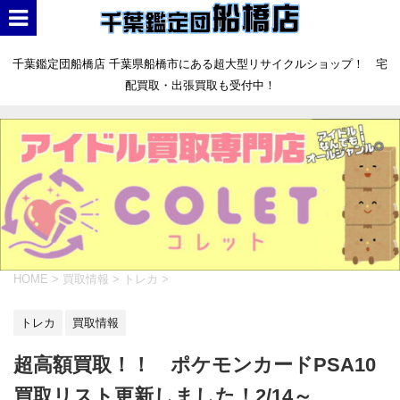
千葉鑑定団船橋店 千葉県船橋市にある超大型リサイクルショップ！ 宅
配買取・出張買取も受付中！
HOME
>
買取情報
>
トレカ
>
トレカ
買取情報
超高額買取！！ ポケモンカードPSA10
買取リスト更新しました！2/14～