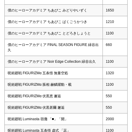
僕のヒーローアカデミア ちあぴこ みどりやいずく
1650
僕のヒーローアカデミア ちあぴこ ばくごうかつき
1210
僕のヒーローアカデミア ちあぴこ とどろきしょうと
1100
僕のヒーローアカデミア FINAL SEASON FIGURE 緑谷出
660
久
僕のヒーローアカデミア Noir Edge Collection 緑谷出久
1100
呪術廻戦 FIGURIZMα 五条悟 無量空処
1320
呪術廻戦 FIGURIZMα 脹相 赫鱗躍動・載
1100
呪術廻戦 FIGURIZMα 伏黒恵 邂逅
550
呪術廻戦 FIGURIZMα 伏黒甚爾 邂逅
550
呪術廻戦 Luminasta 宿儺 「■」「開」
2000
呪術廻戦 Luminasta 五条悟 虚式 「茈」
1100