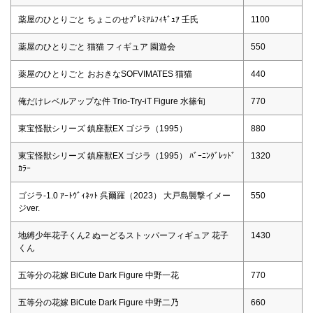
薬屋のひとりごと ちょこのせﾌﾟﾚﾐｱﾑﾌｨｷﾞｭｱ 壬氏
1100
薬屋のひとりごと 猫猫 フィギュア 園遊会
550
薬屋のひとりごと おおきなSOFVIMATES 猫猫
440
俺だけレベルアップな件 Trio-Try-iT Figure 水篠旬
770
東宝怪獣シリーズ 鎮座獣EX ゴジラ（1995）
880
東宝怪獣シリーズ 鎮座獣EX ゴジラ（1995） ﾊﾞｰﾆﾝｸﾞﾚｯﾄﾞ
1320
ｶﾗｰ
ゴジラ-1.0 ｱｰﾄｳﾞｨﾈｯﾄ 呉爾羅（2023） 大戸島襲撃イメー
550
ジver.
地縛少年花子くん2 ぬーどるストッパーフィギュア 花子
1430
くん
五等分の花嫁 BiCute Dark Figure 中野一花
770
五等分の花嫁 BiCute Dark Figure 中野二乃
660