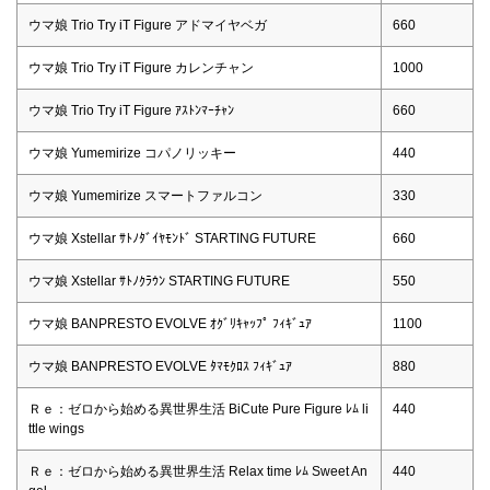
ウマ娘 Trio Try iT Figure アドマイヤベガ
660
ウマ娘 Trio Try iT Figure カレンチャン
1000
ウマ娘 Trio Try iT Figure ｱｽﾄﾝﾏｰﾁｬﾝ
660
ウマ娘 Yumemirize コパノリッキー
440
ウマ娘 Yumemirize スマートファルコン
330
ウマ娘 Xstellar ｻﾄﾉﾀﾞｲﾔﾓﾝﾄﾞ STARTING FUTURE
660
ウマ娘 Xstellar ｻﾄﾉｸﾗｳﾝ STARTING FUTURE
550
ウマ娘 BANPRESTO EVOLVE ｵｸﾞﾘｷｬｯﾌﾟ ﾌｨｷﾞｭｱ
1100
ウマ娘 BANPRESTO EVOLVE ﾀﾏﾓｸﾛｽ ﾌｨｷﾞｭｱ
880
Ｒｅ：ゼロから始める異世界生活 BiCute Pure Figure ﾚﾑ li
440
ttle wings
Ｒｅ：ゼロから始める異世界生活 Relax time ﾚﾑ Sweet An
440