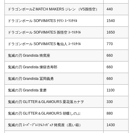
ドラゴンボールZ MATCH MAKERS ジレン （VS孫悟空）
440
ドラゴンボール SOFVIMATES ｸﾘﾘﾝ ｽｰﾂｽﾀｲﾙ
1540
ドラゴンボール SOFVIMATES 孫悟空 ｽｰﾂｽﾀｲﾙ
1650
ドラゴンボール SOFVIMATES 亀仙人 ｽｰﾂｽﾀｲﾙ
770
鬼滅の刃 Grandista 猗窩座
660
鬼滅の刃 Grandista 煉獄杏寿郎
660
鬼滅の刃 Grandista 冨岡義勇
660
鬼滅の刃 Grandista 童磨
1100
鬼滅の刃 GLITTER＆GLAMOURS 栗花落カナヲ
330
鬼滅の刃 GLITTER＆GLAMOURS 胡蝶しのぶ
880
鬼滅の刃 ｽｰﾊﾟｰﾌﾟﾚﾐｱﾑﾌｨｷﾞｭｱ 猗窩座（黒い箱）
1430