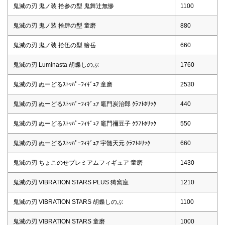
鬼滅の刃 鬼ノ装 拾参の型 鬼舞辻無惨
1100
鬼滅の刃 鬼ノ装 拾肆の型 童磨
880
鬼滅の刃 鬼ノ装 拾伍の型 獪岳
660
鬼滅の刃 Luminasta 胡蝶しのぶ
1760
鬼滅の刃 ぬーどるｽﾄｯﾊﾟｰﾌｨｷﾞｭｱ 童磨
2530
鬼滅の刃 ぬーどるｽﾄｯﾊﾟｰﾌｨｷﾞｭｱ 竈門炭治郎 ｸﾗﾌﾄﾎﾘｯｸ
440
鬼滅の刃 ぬーどるｽﾄｯﾊﾟｰﾌｨｷﾞｭｱ 竈門禰豆子 ｸﾗﾌﾄﾎﾘｯｸ
550
鬼滅の刃 ぬーどるｽﾄｯﾊﾟｰﾌｨｷﾞｭｱ 宇髄天元 ｸﾗﾌﾄﾎﾘｯｸ
660
鬼滅の刃 ちょこのせプレミアムフィギュア 童磨
1430
鬼滅の刃 VIBRATION STARS PLUS 猗窩座
1210
鬼滅の刃 VIBRATION STARS 胡蝶しのぶ
1100
鬼滅の刃 VIBRATION STARS 童磨
1000