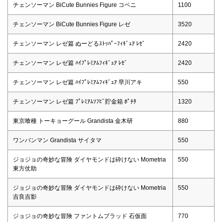
チェンソーマン BiCute Bunnies Figure コベニ
1100
チェンソーマン BiCute Bunnies Figure レゼ
3520
チェンソーマン レゼ篇 ぬーどるｽﾄｯﾊﾟｰﾌｨｷﾞｭｱ ﾚｾﾞ
2420
チェンソーマン レゼ篇 ﾊｲﾌﾟﾚﾐｱﾑﾌｨｷﾞｭｱ ﾚｾﾞ
2420
チェンソーマン レゼ篇 ﾊｲﾌﾟﾚﾐｱﾑﾌｨｷﾞｭｱ 早川アキ
550
チェンソーマン レゼ篇 ﾌﾟﾚﾐｱﾑｿﾌﾋﾞ貯金箱 ﾎﾟﾁﾀ
1320
東京喰種 トーキョーグール Grandista 金木研
880
ワンパンマン Grandista サイタマ
550
ジョジョの奇妙な冒険 ダイヤモンドは砕けない Mometria
550
東方仗助
ジョジョの奇妙な冒険 ダイヤモンドは砕けない Mometria
550
吉良吉影
ジョジョの奇妙な冒険 ファントムブラッド 石仮面
770