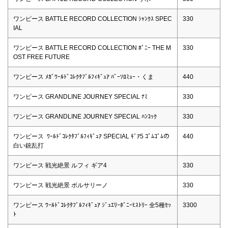
ワンピース BATTLE RECORD COLLECTION ｼｬﾝｸｽ SPEC
330
IAL
ワンピース BATTLE RECORD COLLECTION ﾎﾞﾆｰ THE M
330
OST FREE FUTURE
ワンピース ﾒｶﾞﾜｰﾙﾄﾞｺﾚｸﾀﾌﾞﾙﾌｨｷﾞｭｱ ﾊﾞｰｿﾛﾐｭｰ・くま
440
ワンピース GRANDLINE JOURNEY SPECIAL ﾅﾐ
330
ワンピース GRANDLINE JOURNEY SPECIAL ﾊﾝｺｯｸ
330
ワンピース ﾜｰﾙﾄﾞｺﾚｸﾀﾌﾞﾙﾌｨｷﾞｭｱ SPECIAL ｷﾞｱ5 ｺﾞﾑｺﾞﾑの
440
白い銃乱打
ワンピース 戦光絶景 ルフィ ギア4
330
ワンピース 戦光絶景 ボルサリーノ
330
ワンピース ﾜｰﾙﾄﾞｺﾚｸﾀﾌﾞﾙﾌｨｷﾞｭｱ ｼﾞｭｴﾘｰﾎﾞﾆｰﾋｽﾄﾘｰ 全5種ｾｯ
3300
ﾄ