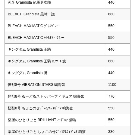
刃牙 Grandista 範馬勇次郎
440
BLEACH Grandista 黒崎一護
880
BLEACH MAXIMATIC ｸﾞﾘﾑｼﾞｮｰ
550
BLEACH MAXIMATIC ｳﾙｷｵﾗ・ｼﾌｧｰ
550
キングダム Grandista 王騎
440
キングダム Grandista 王騎 Bｱｿｰﾄ 旗
660
キングダム Grandista 騰
440
怪獣8号 VIBRATION STARS 鳴海弦
1100
怪獣8号 ぬーどるストッパーフィギュア 鳴海弦
770
怪獣8号 ちょこのせﾌﾟﾚﾐｱﾑﾌｨｷﾞｭｱ 鳴海弦
550
薬屋のひとりごと BRILLIANT ﾌｨｷﾞｭｱ 猫猫
550
薬屋のひとりごと ちょこのせﾌﾟﾚﾐｱﾑﾌｨｷﾞｭｱ 猫猫
330