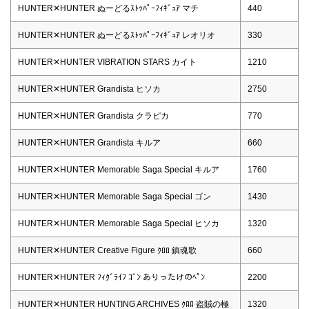
HUNTER✕HUNTER ぬーどるｽﾄｯﾊﾟｰﾌｨｷﾞｭｱ マチ
440
HUNTER✕HUNTER ぬーどるｽﾄｯﾊﾟｰﾌｨｷﾞｭｱ レオリオ
330
HUNTER✕HUNTER VIBRATION STARS カイト
1210
HUNTER✕HUNTER Grandista ヒソカ
2750
HUNTER✕HUNTER Grandista クラピカ
770
HUNTER✕HUNTER Grandista キルア
660
HUNTER✕HUNTER Memorable Saga Special キルア
1760
HUNTER✕HUNTER Memorable Saga Special ゴン
1430
HUNTER✕HUNTER Memorable Saga Special ヒソカ
1320
HUNTER✕HUNTER Creative Figure ｸﾛﾛ 鎮魂歌
660
HUNTER✕HUNTER ﾌｨｸﾞﾗｲﾌ ｺﾞﾝ ありったけのﾍﾟﾝ
2200
HUNTER✕HUNTER HUNTING ARCHIVES ｸﾛﾛ 盗賊の極
1320