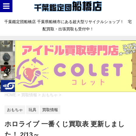
千葉鑑定団船橋店 千葉県船橋市にある超大型リサイクルショップ！ 宅
配買取・出張買取も受付中！
HOME
>
買取情報
>
おもちゃ
>
おもちゃ
玩具
買取情報
ホロライブ 一番くじ買取表 更新しまし
た！ 2/13～