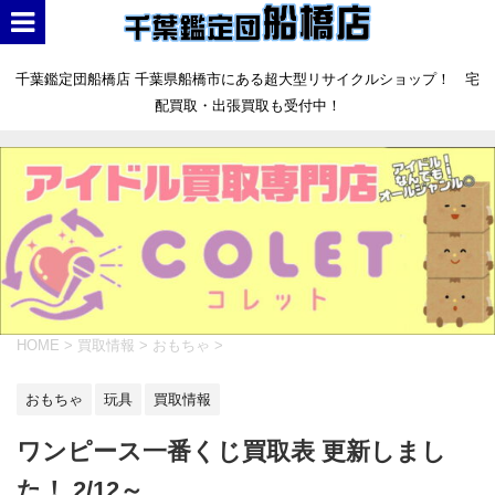
千葉鑑定団船橋店 千葉県船橋市にある超大型リサイクルショップ！ 宅
配買取・出張買取も受付中！
HOME
>
買取情報
>
おもちゃ
>
おもちゃ
玩具
買取情報
ワンピース一番くじ買取表 更新しまし
た！ 2/12～