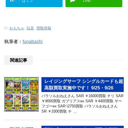
はてブ
LINE
-
おもちゃ
,
玩具
,
買取情報
執筆者：
funabashi
関連記事
レイジングサーフ シングルカードも超
高額買取実施中です！ 9/25・9/26
パラソルおねえさん SAR ￥16000買取 チリ SAR
￥9000買取 ガブリアスex SAR ￥4400買取 サー
フゴーex SAR \2750買取 パラソルおねえさん
SR ￥3300買取 チ …