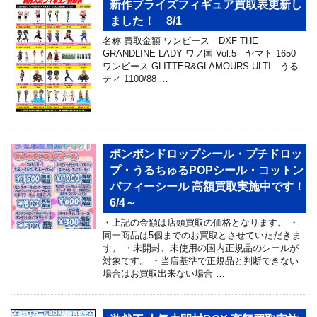
新作プライズフィギュア買取表更新し
ました！ 8/1
名称 買取金額 ワンピース DXF THE
GRANDLINE LADY ワノ国 Vol.5 ヤマト 1650
ワンピース GLITTER&GLAMOURS ULTI うる
ティ 1100/88 …
ボンボンドロップシール・プチドロッ
プ・うるちゅるPOPシール・コットン
パフィーシール 高額買取実施中です！
6/4～
・上記の金額は店頭買取の価格となります。 ・
同一商品は5個までのお買取とさせていただきま
す。 ・未開封、未使用の国内正規品のシールが
対象です。 ・当店基準で正規品と判断できない
場合はお買取出来ない場合 …