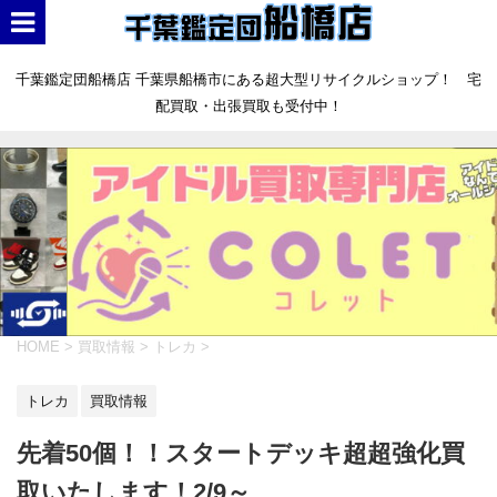
千葉鑑定団船橋店 千葉県船橋市にある超大型リサイクルショップ！ 宅
配買取・出張買取も受付中！
HOME
>
買取情報
>
トレカ
>
トレカ
買取情報
先着50個！！スタートデッキ超超強化買
取いたします！2/9～