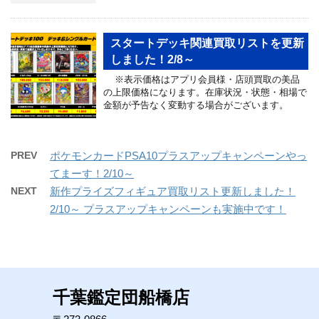
スタートデッキ関連買取リストを更新
しました！2/8～
※表示価格はアプリ会員様・店頭買取の美品
の上限価格になります。在庫状況・状態・相場で
金額が予告なく変動する場合がございます。
PREV
ポケモンカードPSA10プラスアップキャンペーンやっ
てまーす！2/10～
NEXT
新作プライズフィギュア買取リスト更新しました！
2/10～ プラスアップキャンペーンも実施中です！
千葉鑑定団船橋店