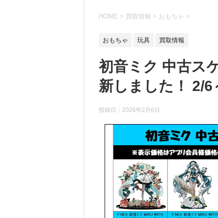
HOME
>
買取情報
>
おもちゃ
>
おもちゃ
玩具
買取情報
初音ミク 中古ス
新しました！ 2/6
投稿日：
2026年2月6日