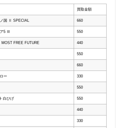
買取金額
ノ国 Ⅱ SPECIAL
660
ア5 Ⅲ
550
E MOST FREE FUTURE
440
550
660
・ロー
330
550
ﾞｰﾄ 白ひげ
550
440
330