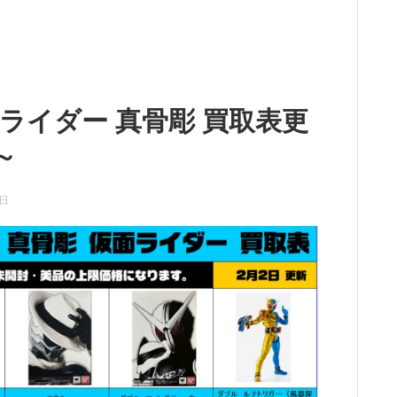
s 仮面ライダー 真骨彫 買取表更
～
3日