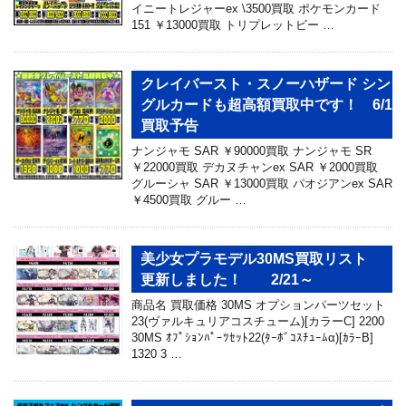
イニートレジャーex \3500買取 ポケモンカード
151 ￥13000買取 トリプレットビー …
クレイバースト・スノーハザード シン
グルカードも超高額買取中です！ 6/1
買取予告
ナンジャモ SAR ￥90000買取 ナンジャモ SR
￥22000買取 デカヌチャンex SAR ￥2000買取
グルーシャ SAR ￥13000買取 パオジアンex SAR
￥4500買取 グルー …
美少女プラモデル30MS買取リスト
更新しました！ 2/21～
商品名 買取価格 30MS オプションパーツセット
23(ヴァルキュリアコスチューム)[カラーC] 2200
30MS ｵﾌﾟｼｮﾝﾊﾟｰﾂｾｯﾄ22(ﾀｰﾎﾞｺｽﾁｭｰﾑα)[ｶﾗｰB]
1320 3 …