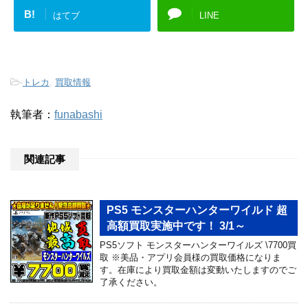
B!
はてブ
LINE
-
トレカ
,
買取情報
執筆者：
funabashi
関連記事
PS5 モンスターハンターワイルド 超
高額買取実施中です！ 3/1～
PS5ソフト モンスターハンターワイルズ \7700買
取 ※美品・アプリ会員様の買取価格になりま
す。在庫により買取金額は変動いたしますのでご
了承ください。