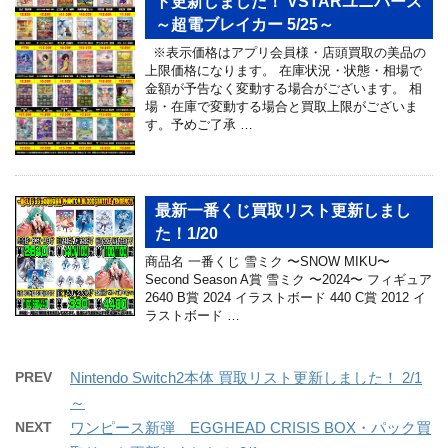
ト更新しました！ VSTARユニバース
～超電ブレイカー 5/25～
※表示価格はアプリ会員様・店頭買取の美品の
上限価格になります。 在庫状況・状態・相場で
金額が予告なく変動する場合がございます。 相
場・在庫で変動する場合と買取上限がございま
す。予めご了承 …
最新一番くじ買取リスト更新しまし
た！1/20
商品名 ⼀番くじ 雪ミク 〜SNOW MIKU〜
Second Season A賞 雪ミク 〜2024〜 フィギュア
2640 B賞 2024 イラストボード 440 C賞 2012 イ
ラストボード …
PREV
Nintendo Switch2本体 買取リスト更新しました！ 2/1
～
NEXT
ワンピース新弾 EGGHEAD CRISIS BOX・パック買