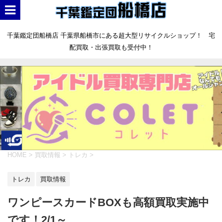
千葉鑑定団船橋店 千葉県船橋市にある超大型リサイクルショップ！ 宅
配買取・出張買取も受付中！
HOME
>
買取情報
>
トレカ
>
トレカ
買取情報
ワンピースカードBOXも高額買取実施中
です！2/1～