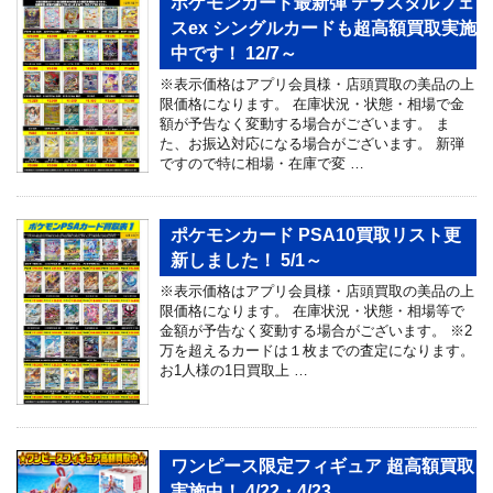
ポケモンカード最新弾 テラスタルフェ
スex シングルカードも超高額買取実施
中です！ 12/7～
※表示価格はアプリ会員様・店頭買取の美品の上
限価格になります。 在庫状況・状態・相場で金
額が予告なく変動する場合がございます。 ま
た、お振込対応になる場合がございます。 新弾
ですので特に相場・在庫で変 …
ポケモンカード PSA10買取リスト更
新しました！ 5/1～
※表示価格はアプリ会員様・店頭買取の美品の上
限価格になります。 在庫状況・状態・相場等で
金額が予告なく変動する場合がございます。 ※2
万を超えるカードは１枚までの査定になります。
お1人様の1日買取上 …
ワンピース限定フィギュア 超高額買取
実施中！ 4/22・4/23