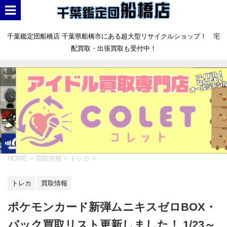
千葉鑑定団船橋店 千葉県船橋市にある超大型リサイクルショップ！ 宅
配買取・出張買取も受付中！
HOME
>
買取情報
>
トレカ
>
トレカ
買取情報
ポケモンカード新弾ムニキスゼロBOX・
パック買取リスト更新しました！ 1/23～