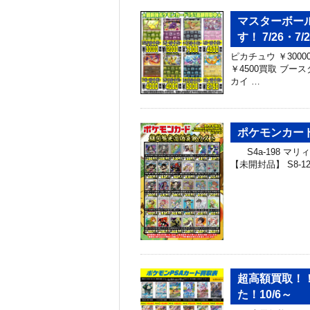
マスターボー
す！ 7/26・7/2
ピカチュウ ￥3000
￥4500買取 ブース
カイ …
ポケモンカー
S4a-198 マリィ S
【未開封品】 S8-1
超高額買取！
た！10/6～