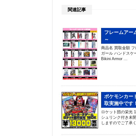
関連記事
フレームアーム
～
商品名 買取金額 フ
ガール ハンドスケー
Bikini Armor …
ポケモンカード
取実施中です！ 
ロケット団の栄光 1B
シュリンク付き未開
しますのでご了承