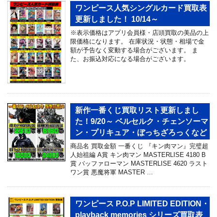
ワンピース人気シングルカード買取表
更新しました！ 10/14～
※表示価格はアプリ会員様・店頭買取の美品の上
限価格になります。 在庫状況・状態・相場で金
額が予告なく変動する場合がございます。 ま
た、お振込対応になる場合がございます。
新作一番くじ買取リスト更新しまし
た！9/20～ ベルセルク・チェンソーマ
ン・プリキュア・ぼっちざろっくなど
商品名 買取金額 一番くじ 『キン肉マン』完璧超
人始祖編 A賞 キン肉マン MASTERLISE 4180 B
賞 バッファローマン MASTERLISE 4620 ラスト
ワン賞 悪魔将軍 MASTER …
ワンピース P.O.P LIMITED EDITION・
playback memories シリーズ買取表