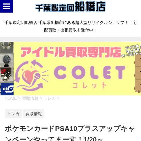
千葉鑑定団船橋店 千葉県船橋市にある超大型リサイクルショップ！ 宅
配買取・出張買取も受付中！
HOME
>
買取情報
>
トレカ
>
トレカ
買取情報
ポケモンカードPSA10プラスアップキャ
ンペーンやってまーす！1/20～