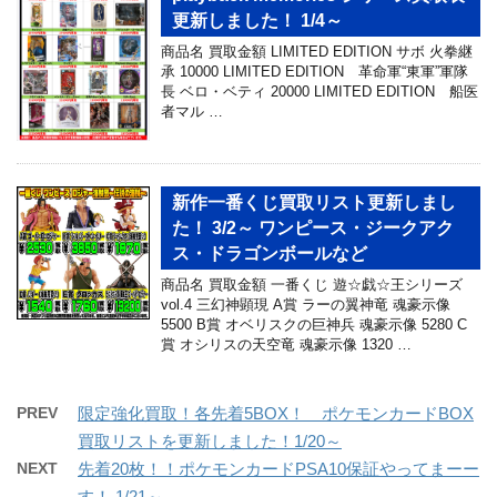
更新しました！ 1/4～
商品名 買取金額 LIMITED EDITION サボ 火拳継
承 10000 LIMITED EDITION 革命軍“東軍”軍隊
長 ベロ・ベティ 20000 LIMITED EDITION 船医
者マル …
新作一番くじ買取リスト更新しまし
た！ 3/2～ ワンピース・ジークアク
ス・ドラゴンボールなど
商品名 買取金額 一番くじ 遊☆戯☆王シリーズ
vol.4 三幻神顕現 A賞 ラーの翼神竜 魂豪示像
5500 B賞 オベリスクの巨神兵 魂豪示像 5280 C
賞 オシリスの天空竜 魂豪示像 1320 …
PREV
限定強化買取！各先着5BOX！ ポケモンカードBOX
買取リストを更新しました！1/20～
NEXT
先着20枚！！ポケモンカードPSA10保証やってまーー
す！ 1/21～