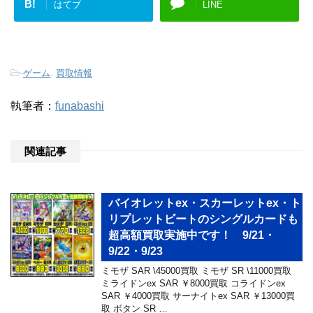
B!
はてブ
LINE
-
ゲーム
,
買取情報
執筆者：
funabashi
関連記事
バイオレットex・スカーレットex・ト
リプレットビートのシングルカードも
超高額買取実施中です！ 9/21・
9/22・9/23
ミモザ SAR \45000買取 ミモザ SR \11000買取
ミライドンex SAR ￥8000買取 コライドンex
SAR ￥4000買取 サーナイトex SAR ￥13000買
取 ボタン SR …