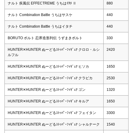
ナルト 疾風伝 EFFECTREME うちはｲﾀﾁ Ⅱ
880
ナルト Combination Battle うちはサスケ
440
ナルト Combination Battle うちはイタチ
440
BORUTO ボルト 忍界造形列伝 うずまきボルト
330
HUNTER✕HUNTER ぬーどるｽﾄｯﾊﾟｰﾌｨｷﾞｭｱ クロロ・ルシ
2420
ルフル
HUNTER✕HUNTER ぬーどるｽﾄｯﾊﾟｰﾌｨｷﾞｭｱ ヒソカ
1650
HUNTER✕HUNTER ぬーどるｽﾄｯﾊﾟｰﾌｨｷﾞｭｱ クラピカ
2530
HUNTER✕HUNTER ぬーどるｽﾄｯﾊﾟｰﾌｨｷﾞｭｱ ゴン
1320
HUNTER✕HUNTER ぬーどるｽﾄｯﾊﾟｰﾌｨｷﾞｭｱ キルア
1650
HUNTER✕HUNTER ぬーどるｽﾄｯﾊﾟｰﾌｨｷﾞｭｱ フェイタン
3300
HUNTER✕HUNTER ぬーどるｽﾄｯﾊﾟｰﾌｨｷﾞｭｱ シャルナーク
1540