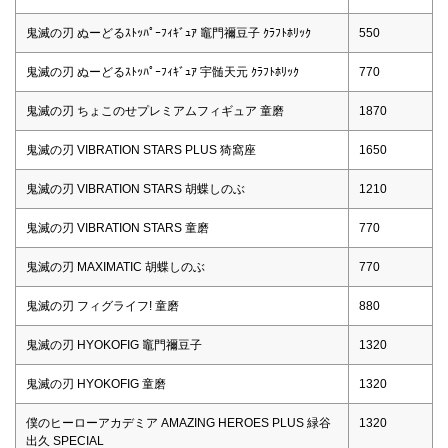
鬼滅の刃 ぬーどるｽﾄｯﾊﾟｰﾌｨｷﾞｭｱ 竈門禰豆子 ｸﾗﾌﾄﾎﾘｯｸ
550
鬼滅の刃 ぬーどるｽﾄｯﾊﾟｰﾌｨｷﾞｭｱ 宇髄天元 ｸﾗﾌﾄﾎﾘｯｸ
770
鬼滅の刃 ちょこのせプレミアムフィギュア 童磨
1870
鬼滅の刃 VIBRATION STARS PLUS 猗窩座
1650
鬼滅の刃 VIBRATION STARS 胡蝶しのぶ
1210
鬼滅の刃 VIBRATION STARS 童磨
770
鬼滅の刃 MAXIMATIC 胡蝶しのぶ
770
鬼滅の刃 フィグライフ! 童磨
880
鬼滅の刃 HYOKOFIG 竈門禰豆子
1320
鬼滅の刃 HYOKOFIG 童磨
1320
僕のヒーローアカデミア AMAZING HEROES PLUS 緑谷
1320
出久 SPECIAL