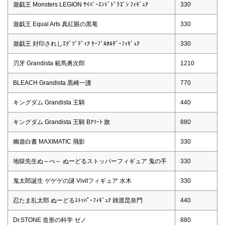
遊戯王 Monsters LEGION ｻｲﾊﾞｰｴﾝﾄﾞﾄﾞﾗｺﾞﾝ ﾌｨｷﾞｭｱ
330
遊戯王 Equal Arts 真紅眼の黒竜
330
遊戯王 封印されしｴｸﾞｿﾞﾃﾞｨｱ ｹｰﾌﾞﾙﾎﾙﾀﾞｰﾌｨｷﾞｭｱ
330
刃牙 Grandista 範馬勇次郎
1210
BLEACH Grandista 黒崎一護
770
キングダム Grandista 王騎
440
キングダム Grandista 王騎 Bｱｿｰﾄ 旗
880
幽遊白書 MAXIMATIC 飛影
330
地獄先生ぬ～べ～ ぬーどるストッパーフィギュア 鬼の手
330
鬼太郎誕生 ゲゲゲの謎 Vivitフィギュア 水木
330
忍たま乱太郎 ぬーどるｽﾄｯﾊﾟｰﾌｨｷﾞｭｱ 雑渡昆奈門
440
Dr.STONE 造形の科学 ゼノ
880