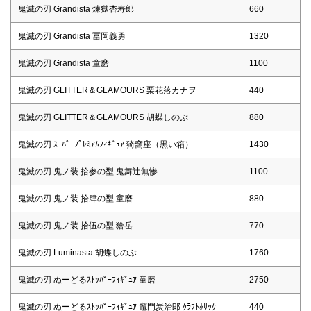
鬼滅の刃 Grandista 煉獄杏寿郎
660
鬼滅の刃 Grandista 冨岡義勇
1320
鬼滅の刃 Grandista 童磨
1100
鬼滅の刃 GLITTER＆GLAMOURS 栗花落カナヲ
440
鬼滅の刃 GLITTER＆GLAMOURS 胡蝶しのぶ
880
鬼滅の刃 ｽｰﾊﾟｰﾌﾟﾚﾐｱﾑﾌｨｷﾞｭｱ 猗窩座（黒い箱）
1430
鬼滅の刃 鬼ノ装 拾参の型 鬼舞辻無惨
1100
鬼滅の刃 鬼ノ装 拾肆の型 童磨
880
鬼滅の刃 鬼ノ装 拾伍の型 獪岳
770
鬼滅の刃 Luminasta 胡蝶しのぶ
1760
鬼滅の刃 ぬーどるｽﾄｯﾊﾟｰﾌｨｷﾞｭｱ 童磨
2750
鬼滅の刃 ぬーどるｽﾄｯﾊﾟｰﾌｨｷﾞｭｱ 竈門炭治郎 ｸﾗﾌﾄﾎﾘｯｸ
440