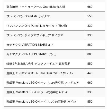
東京喰種 トーキョーグール Grandista 金木研
660
ワンパンマン Grandista サイタマ
550
ワンパンマン One Punch Life サイタマ 買い物
330
ワンパンマン ジオラマフィギュア サイタマ
330
ガチアクタ VIBRATION STARS ルド
880
ガチアクタ VIBRATION STARS ザンカ
880
銀魂 3年Z組銀八先生 デスクフィギュア 高杉晋助
550
遊戯王 ﾌﾞﾗｯｸﾏｼﾞｼｬﾝｶﾞｰﾙ Here Ditail ﾌｨｷﾞｭｱ ｸﾘｰﾐｰｶﾗｰ
440
遊戯王 Monsters LEGION オシリスの天空竜 フィギュア
660
遊戯王 Monsters LEGION ラーの翼神竜 ﾌｨｷﾞｭｱ
330
遊戯王 Monsters LEGION オベリスクの巨神兵 ﾌｨｷﾞｭｱ
550