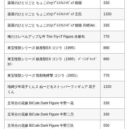
薬屋のひとりごと ちょこのせﾌﾟﾚﾐｱﾑﾌｨｷﾞｭｱ 猫猫
330
薬屋のひとりごと ちょこのせﾌﾟﾚﾐｱﾑﾌｨｷﾞｭｱ 壬氏
1320
薬屋のひとりごと ちょこのせﾌﾟﾚﾐｱﾑﾌｨｷﾞｭｱ 猫猫 月精Ver.
330
俺だけレベルアップな件 Trio-Try-iT Figure 水篠旬
770
東宝怪獣シリーズ 鎮座獣EX ゴジラ（1995）
880
東宝怪獣シリーズ 鎮座獣EX ゴジラ（1995） ﾊﾞｰﾆﾝｸﾞﾚｯﾄﾞ
880
ｶﾗｰ
東宝怪獣シリーズ 怪獣咆哮撃 ゴジラ（2001）
770
地縛少年花子くん２ ぬーどるストッパーフィギュア 花子
1320
くん
五等分の花嫁 BiCute Dark Figure 中野一花
330
五等分の花嫁 BiCute Dark Figure 中野二乃
330
五等分の花嫁 BiCute Dark Figure 中野三玖
550