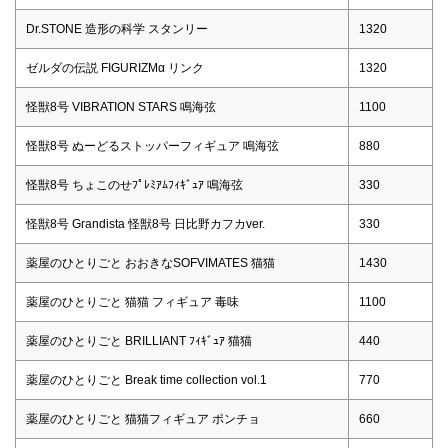
Dr.STONE 造形の科学 スタンリー
1320
ゼルダの伝説 FIGURIZMα リンク
1320
怪獣8号 VIBRATION STARS 鳴海弦
1100
怪獣8号 ぬーどるストッパーフィギュア 鳴海弦
880
怪獣8号 ちょこのせﾌﾟﾚﾐｱﾑﾌｨｷﾞｭｱ 鳴海弦
330
怪獣8号 Grandista 怪獣8号 日比野カフカver.
330
薬屋のひとりごと おおきなSOFVIMATES 猫猫
1430
薬屋のひとりごと 猫猫 フィギュア 毒味
1100
薬屋のひとりごと BRILLIANT ﾌｨｷﾞｭｱ 猫猫
440
薬屋のひとりごと Break time collection vol.1
770
薬屋のひとりごと 猫猫フィギュア ポンチョ
660