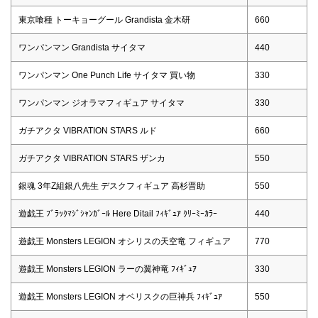
東京喰種 トーキョーグール Grandista 金木研
660
ワンパンマン Grandista サイタマ
440
ワンパンマン One Punch Life サイタマ 買い物
330
ワンパンマン ジオラマフィギュア サイタマ
330
ガチアクタ VIBRATION STARS ルド
660
ガチアクタ VIBRATION STARS ザンカ
550
銀魂 3年Z組銀八先生 デスクフィギュア 高杉晋助
550
遊戯王 ﾌﾞﾗｯｸﾏｼﾞｼｬﾝｶﾞｰﾙ Here Ditail ﾌｨｷﾞｭｱ ｸﾘｰﾐｰｶﾗｰ
440
遊戯王 Monsters LEGION オシリスの天空竜 フィギュア
770
遊戯王 Monsters LEGION ラーの翼神竜 ﾌｨｷﾞｭｱ
330
遊戯王 Monsters LEGION オベリスクの巨神兵 ﾌｨｷﾞｭｱ
550