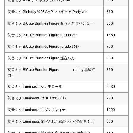
初音ミク AMP フィギュア メルヘン ver.
550
初音ミク Birthday2025 AMP フィギュア Party ver.
660
初音ミク BiCute Bunnies Figure 白うさぎ ラベンダー
330
初音ミク BiCute Bunnies Figure rurudo ver.
1650
初音ミク BiCute Bunnies Figure rurudo ﾎﾜｲﾄ
770
初音ミク BiCute Bunnies Figure 巡音ルカ
550
初音ミク BiCute Bunnies Figure （art by 黒星紅
330
白）
初音ミク Luminasta シナモロール
2530
初音ミク Luminasta ｼﾅﾓﾛｰﾙ ﾎﾜｲﾄﾄﾞﾚｽ
770
初音ミク Luminasta モダンチャイナ
1320
初音ミク Luminasta 閉ざされた窓のセカイの初音ミク
880
初音ミク Luminasta 開かれた窓のセカイの初音ミク
550