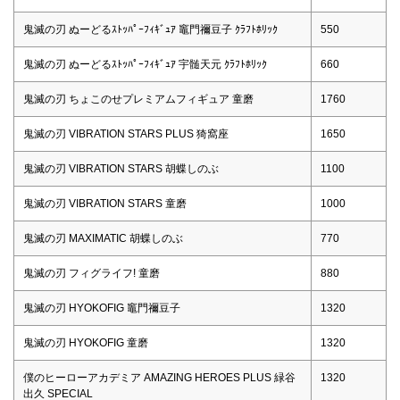
鬼滅の刃 ぬーどるｽﾄｯﾊﾟｰﾌｨｷﾞｭｱ 竈門禰豆子 ｸﾗﾌﾄﾎﾘｯｸ
550
鬼滅の刃 ぬーどるｽﾄｯﾊﾟｰﾌｨｷﾞｭｱ 宇髄天元 ｸﾗﾌﾄﾎﾘｯｸ
660
鬼滅の刃 ちょこのせプレミアムフィギュア 童磨
1760
鬼滅の刃 VIBRATION STARS PLUS 猗窩座
1650
鬼滅の刃 VIBRATION STARS 胡蝶しのぶ
1100
鬼滅の刃 VIBRATION STARS 童磨
1000
鬼滅の刃 MAXIMATIC 胡蝶しのぶ
770
鬼滅の刃 フィグライフ! 童磨
880
鬼滅の刃 HYOKOFIG 竈門禰豆子
1320
鬼滅の刃 HYOKOFIG 童磨
1320
僕のヒーローアカデミア AMAZING HEROES PLUS 緑谷
1320
出久 SPECIAL