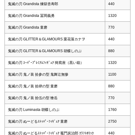
鬼滅の刃 Grandista 煉獄杏寿郎
440
鬼滅の刃 Grandista 冨岡義勇
1320
鬼滅の刃 Grandista 童磨
770
鬼滅の刃 GLITTER＆GLAMOURS 栗花落カナヲ
440
鬼滅の刃 GLITTER＆GLAMOURS 胡蝶しのぶ
880
鬼滅の刃 ｽｰﾊﾟｰﾌﾟﾚﾐｱﾑﾌｨｷﾞｭｱ 猗窩座（黒い箱）
1320
鬼滅の刃 鬼ノ装 拾参の型 鬼舞辻無惨
1100
鬼滅の刃 鬼ノ装 拾肆の型 童磨
880
鬼滅の刃 鬼ノ装 拾伍の型 獪岳
770
鬼滅の刃 Luminasta 胡蝶しのぶ
1760
鬼滅の刃 ぬーどるｽﾄｯﾊﾟｰﾌｨｷﾞｭｱ 童磨
2750
鬼滅の刃 ぬーどるｽﾄｯﾊﾟｰﾌｨｷﾞｭｱ 竈門炭治郎 ｸﾗﾌﾄﾎﾘｯｸ
440