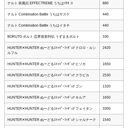
ナルト 疾風伝 EFFECTREME うちはｲﾀﾁ Ⅱ
880
ナルト Combination Battle うちはサスケ
440
ナルト Combination Battle うちはイタチ
440
BORUTO ボルト 忍界造形列伝 うずまきボルト
330
HUNTER✕HUNTER ぬーどるｽﾄｯﾊﾟｰﾌｨｷﾞｭｱ クロロ・ルシ
2420
ルフル
HUNTER✕HUNTER ぬーどるｽﾄｯﾊﾟｰﾌｨｷﾞｭｱ ヒソカ
1650
HUNTER✕HUNTER ぬーどるｽﾄｯﾊﾟｰﾌｨｷﾞｭｱ クラピカ
2530
HUNTER✕HUNTER ぬーどるｽﾄｯﾊﾟｰﾌｨｷﾞｭｱ ゴン
1320
HUNTER✕HUNTER ぬーどるｽﾄｯﾊﾟｰﾌｨｷﾞｭｱ キルア
1650
HUNTER✕HUNTER ぬーどるｽﾄｯﾊﾟｰﾌｨｷﾞｭｱ フェイタン
3300
HUNTER✕HUNTER ぬーどるｽﾄｯﾊﾟｰﾌｨｷﾞｭｱ シャルナーク
1540