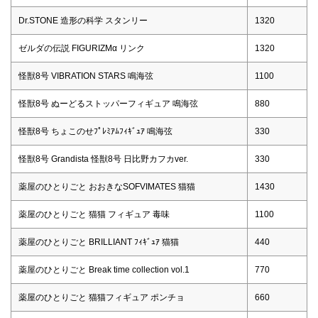
Dr.STONE 造形の科学 スタンリー
1320
ゼルダの伝説 FIGURIZMα リンク
1320
怪獣8号 VIBRATION STARS 鳴海弦
1100
怪獣8号 ぬーどるストッパーフィギュア 鳴海弦
880
怪獣8号 ちょこのせﾌﾟﾚﾐｱﾑﾌｨｷﾞｭｱ 鳴海弦
330
怪獣8号 Grandista 怪獣8号 日比野カフカver.
330
薬屋のひとりごと おおきなSOFVIMATES 猫猫
1430
薬屋のひとりごと 猫猫 フィギュア 毒味
1100
薬屋のひとりごと BRILLIANT ﾌｨｷﾞｭｱ 猫猫
440
薬屋のひとりごと Break time collection vol.1
770
薬屋のひとりごと 猫猫フィギュア ポンチョ
660