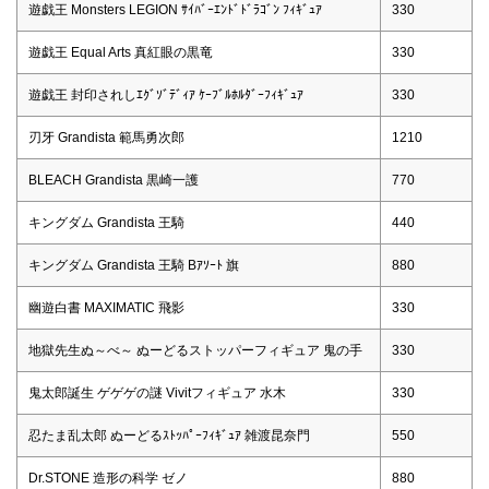
遊戯王 Monsters LEGION ｻｲﾊﾞｰｴﾝﾄﾞﾄﾞﾗｺﾞﾝ ﾌｨｷﾞｭｱ
330
遊戯王 Equal Arts 真紅眼の黒竜
330
遊戯王 封印されしｴｸﾞｿﾞﾃﾞｨｱ ｹｰﾌﾞﾙﾎﾙﾀﾞｰﾌｨｷﾞｭｱ
330
刃牙 Grandista 範馬勇次郎
1210
BLEACH Grandista 黒崎一護
770
キングダム Grandista 王騎
440
キングダム Grandista 王騎 Bｱｿｰﾄ 旗
880
幽遊白書 MAXIMATIC 飛影
330
地獄先生ぬ～べ～ ぬーどるストッパーフィギュア 鬼の手
330
鬼太郎誕生 ゲゲゲの謎 Vivitフィギュア 水木
330
忍たま乱太郎 ぬーどるｽﾄｯﾊﾟｰﾌｨｷﾞｭｱ 雑渡昆奈門
550
Dr.STONE 造形の科学 ゼノ
880