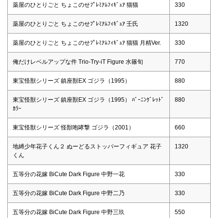
薬屋のひとりごと ちょこのせﾌﾟﾚﾐｱﾑﾌｨｷﾞｭｱ 猫猫
330
薬屋のひとりごと ちょこのせﾌﾟﾚﾐｱﾑﾌｨｷﾞｭｱ 壬氏
1320
薬屋のひとりごと ちょこのせﾌﾟﾚﾐｱﾑﾌｨｷﾞｭｱ 猫猫 月精Ver.
330
俺だけレベルアップな件 Trio-Try-iT Figure 水篠旬
770
東宝怪獣シリーズ 鎮座獣EX ゴジラ（1995）
880
東宝怪獣シリーズ 鎮座獣EX ゴジラ（1995） ﾊﾞｰﾆﾝｸﾞﾚｯﾄﾞ
880
ｶﾗｰ
東宝怪獣シリーズ 怪獣咆哮撃 ゴジラ（2001）
660
地縛少年花子くん２ ぬーどるストッパーフィギュア 花子
1320
くん
五等分の花嫁 BiCute Dark Figure 中野一花
330
五等分の花嫁 BiCute Dark Figure 中野二乃
330
五等分の花嫁 BiCute Dark Figure 中野三玖
550