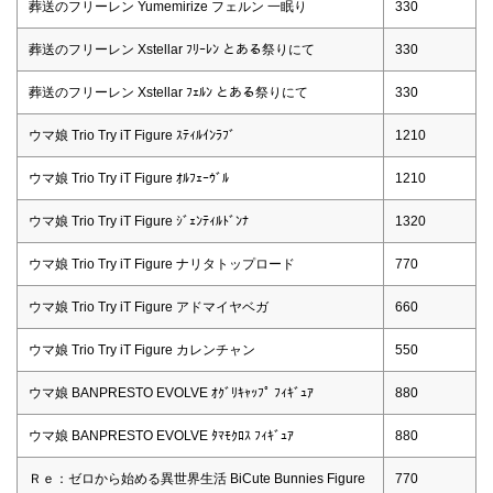
葬送のフリーレン Yumemirize フェルン 一眠り
330
葬送のフリーレン Xstellar ﾌﾘｰﾚﾝ とある祭りにて
330
葬送のフリーレン Xstellar ﾌｪﾙﾝ とある祭りにて
330
ウマ娘 Trio Try iT Figure ｽﾃｨﾙｲﾝﾗﾌﾞ
1210
ウマ娘 Trio Try iT Figure ｵﾙﾌｪｰｳﾞﾙ
1210
ウマ娘 Trio Try iT Figure ｼﾞｪﾝﾃｨﾙﾄﾞﾝﾅ
1320
ウマ娘 Trio Try iT Figure ナリタトップロード
770
ウマ娘 Trio Try iT Figure アドマイヤベガ
660
ウマ娘 Trio Try iT Figure カレンチャン
550
ウマ娘 BANPRESTO EVOLVE ｵｸﾞﾘｷｬｯﾌﾟ ﾌｨｷﾞｭｱ
880
ウマ娘 BANPRESTO EVOLVE ﾀﾏﾓｸﾛｽ ﾌｨｷﾞｭｱ
880
Ｒｅ：ゼロから始める異世界生活 BiCute Bunnies Figure
770