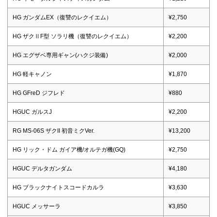
HG ガンダムEX（復讐のレクイエム）
¥2,750
HG ザクⅡF型 ソラリ機（復讐のレクイエム）
¥2,200
HG エグザベ専用ギャン(ハクジ装備)
¥2,000
HG 軽キャノン
¥1,870
HG GFreD ジフレド
¥880
HGUC ガルスJ
¥2,200
RG MS-06S ザクII 初音ミクVer.
¥13,200
HG リック・ドム ガイア機/オルテガ機(GQ)
¥2,750
HGUC デルタガンダム
¥4,180
HG ブラックナイトスコードカルラ
¥3,630
HGUC メッサーラ
¥3,850