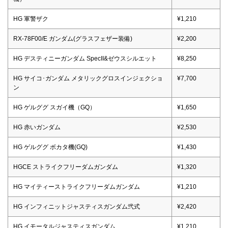
HG 軍警ザク
¥1,210
RX-78F00/E ガンダム(グラスフェザー装備)
¥2,200
HG デスティニーガンダム SpecII&ゼウスシルエット
¥8,250
HG サイコ･ガンダム メタリックグロスインジェクショ
¥7,700
ン
HG ゲルググ スガイ機（GQ）
¥1,650
HG 赤いガンダム
¥2,530
HG ゲルググ ボカタ機(GQ)
¥1,430
HGCE ストライクフリーダムガンダム
¥1,320
HG マイティーストライクフリーダムガンダム
¥1,210
HG インフィニットジャスティスガンダム弐式
¥2,420
HG イモータルジャスティスガンダム
¥1,210