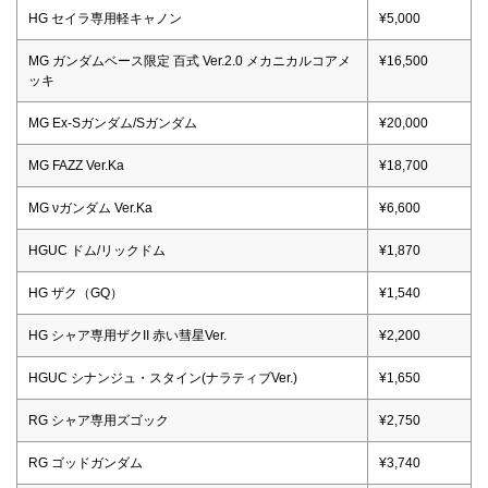
HG セイラ専用軽キャノン
¥5,000
MG ガンダムベース限定 百式 Ver.2.0 メカニカルコアメ
¥16,500
ッキ
MG Ex-Sガンダム/Sガンダム
¥20,000
MG FAZZ Ver.Ka
¥18,700
MG νガンダム Ver.Ka
¥6,600
HGUC ドム/リックドム
¥1,870
HG ザク（GQ）
¥1,540
HG シャア専用ザクII 赤い彗星Ver.
¥2,200
HGUC シナンジュ・スタイン(ナラティブVer.)
¥1,650
RG シャア専用ズゴック
¥2,750
RG ゴッドガンダム
¥3,740