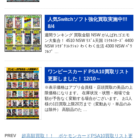
人気Switchソフト強化買取実施中!!!
8/4
週間ランキング 買取金額 NSW がんばれゴエモ
ン大集合！ 4510 NSW ﾘｽﾞﾑ天国 ﾐﾗｸﾙｽﾀｰｽﾞ 4400
NSW ﾄﾓﾀﾞﾁｺﾚｸｼｮﾝ わくわく生活 4300 NSW ﾊﾟﾜ
ﾌﾙﾌﾟ …
ワンピースカード PSA10買取リスト
更新しました！ 12/10～
※表示価格はアプリ会員様・店頭買取の美品の上
限価格になります。 在庫状況・状態・相場で金
額が予告なく変動する場合がございます。 お1人
様の1日買取上限20万まで（変動あり・単品のみ
は除外） 高額品のた …
PREV
超高額買取！！ ポケモンカードPSA10買取リスト更