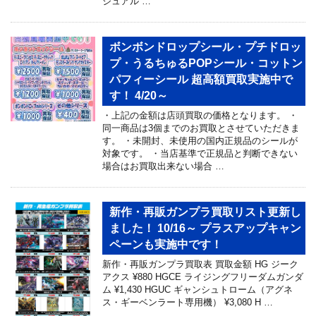
ジュアル …
ボンボンドロップシール・プチドロッ
プ・うるちゅるPOPシール・コットン
パフィーシール 超高額買取実施中で
す！ 4/20～
・上記の金額は店頭買取の価格となります。 ・
同一商品は3個までのお買取とさせていただきま
す。 ・未開封、未使用の国内正規品のシールが
対象です。 ・当店基準で正規品と判断できない
場合はお買取出来ない場合 …
新作・再販ガンプラ買取リスト更新し
ました！ 10/16～ プラスアップキャン
ペーンも実施中です！
新作・再販ガンプラ買取表 買取金額 HG ジーク
アクス ¥880 HGCE ライジングフリーダムガンダ
ム ¥1,430 HGUC ギャンシュトローム（アグネ
ス・ギーベンラート専用機） ¥3,080 H …