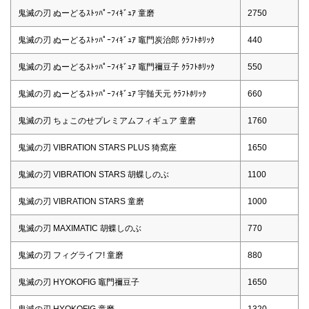
鬼滅の刃 ぬーどるｽﾄｯﾊﾟｰﾌｨｷﾞｭｱ 童磨
2750
鬼滅の刃 ぬーどるｽﾄｯﾊﾟｰﾌｨｷﾞｭｱ 竈門炭治郎 ｸﾗﾌﾄﾎﾘｯｸ
440
鬼滅の刃 ぬーどるｽﾄｯﾊﾟｰﾌｨｷﾞｭｱ 竈門禰豆子 ｸﾗﾌﾄﾎﾘｯｸ
550
鬼滅の刃 ぬーどるｽﾄｯﾊﾟｰﾌｨｷﾞｭｱ 宇髄天元 ｸﾗﾌﾄﾎﾘｯｸ
660
鬼滅の刃 ちょこのせプレミアムフィギュア 童磨
1760
鬼滅の刃 VIBRATION STARS PLUS 猗窩座
1650
鬼滅の刃 VIBRATION STARS 胡蝶しのぶ
1100
鬼滅の刃 VIBRATION STARS 童磨
1000
鬼滅の刃 MAXIMATIC 胡蝶しのぶ
770
鬼滅の刃 フィグライフ! 童磨
880
鬼滅の刃 HYOKOFIG 竈門禰豆子
1650
鬼滅の刃 HYOKOFIG 童磨
1320