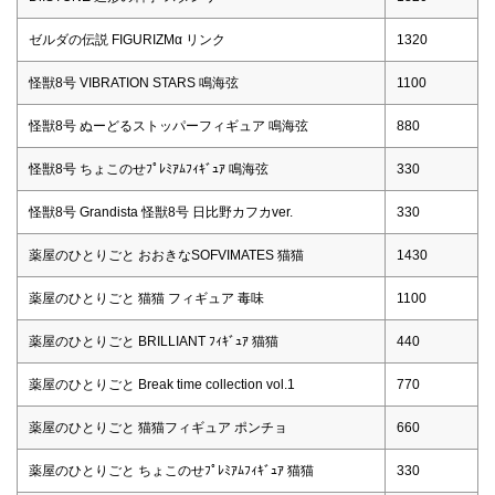
ゼルダの伝説 FIGURIZMα リンク
1320
怪獣8号 VIBRATION STARS 鳴海弦
1100
怪獣8号 ぬーどるストッパーフィギュア 鳴海弦
880
怪獣8号 ちょこのせﾌﾟﾚﾐｱﾑﾌｨｷﾞｭｱ 鳴海弦
330
怪獣8号 Grandista 怪獣8号 日比野カフカver.
330
薬屋のひとりごと おおきなSOFVIMATES 猫猫
1430
薬屋のひとりごと 猫猫 フィギュア 毒味
1100
薬屋のひとりごと BRILLIANT ﾌｨｷﾞｭｱ 猫猫
440
薬屋のひとりごと Break time collection vol.1
770
薬屋のひとりごと 猫猫フィギュア ポンチョ
660
薬屋のひとりごと ちょこのせﾌﾟﾚﾐｱﾑﾌｨｷﾞｭｱ 猫猫
330