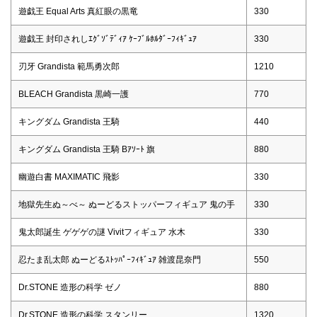
遊戯王 Equal Arts 真紅眼の黒竜
330
遊戯王 封印されしｴｸﾞｿﾞﾃﾞｨｱ ｹｰﾌﾞﾙﾎﾙﾀﾞｰﾌｨｷﾞｭｱ
330
刃牙 Grandista 範馬勇次郎
1210
BLEACH Grandista 黒崎一護
770
キングダム Grandista 王騎
440
キングダム Grandista 王騎 Bｱｿｰﾄ 旗
880
幽遊白書 MAXIMATIC 飛影
330
地獄先生ぬ～べ～ ぬーどるストッパーフィギュア 鬼の手
330
鬼太郎誕生 ゲゲゲの謎 Vivitフィギュア 水木
330
忍たま乱太郎 ぬーどるｽﾄｯﾊﾟｰﾌｨｷﾞｭｱ 雑渡昆奈門
550
Dr.STONE 造形の科学 ゼノ
880
Dr.STONE 造形の科学 スタンリー
1320