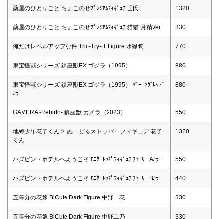
薬屋のひとりごと ちょこのせﾌﾟﾚﾐｱﾑﾌｨｷﾞｭｱ 壬氏
1320
薬屋のひとりごと ちょこのせﾌﾟﾚﾐｱﾑﾌｨｷﾞｭｱ 猫猫 月精Ver.
330
俺だけレベルアップな件 Trio-Try-iT Figure 水篠旬
770
東宝怪獣シリーズ 鎮座獣EX ゴジラ（1995）
880
東宝怪獣シリーズ 鎮座獣EX ゴジラ（1995） ﾊﾞｰﾆﾝｸﾞﾚｯﾄﾞ
880
ｶﾗｰ
GAMERA -Rebirth- 鎮座獣 ガメラ（2023）
550
地縛少年花子くん２ ぬーどるストッパーフィギュア 花子
1320
くん
ハズビン・ホテルへようこそ ﾓﾆﾀｰﾄｯﾌﾟﾌｨｷﾞｭｱ ﾁｬｰﾘｰ Aｶﾗｰ
550
ハズビン・ホテルへようこそ ﾓﾆﾀｰﾄｯﾌﾟﾌｨｷﾞｭｱ ﾁｬｰﾘｰ Bｶﾗｰ
440
五等分の花嫁 BiCute Dark Figure 中野一花
330
五等分の花嫁 BiCute Dark Figure 中野二乃
330