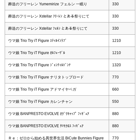
葬送のフリーレン Yumemirize フェルン 一眠り
330
葬送のフリーレン Xstellar ﾌﾘｰﾚﾝ とある祭りにて
330
葬送のフリーレン Xstellar ﾌｪﾙﾝ とある祭りにて
330
ウマ娘 Trio Try iT Figure ｽﾃｨﾙｲﾝﾗﾌﾞ
1210
ウマ娘 Trio Try iT Figure ｵﾙﾌｪｰｳﾞﾙ
1210
ウマ娘 Trio Try iT Figure ｼﾞｪﾝﾃｨﾙﾄﾞﾝﾅ
1320
ウマ娘 Trio Try iT Figure ナリタトップロード
770
ウマ娘 Trio Try iT Figure アドマイヤベガ
660
ウマ娘 Trio Try iT Figure カレンチャン
550
ウマ娘 BANPRESTO EVOLVE ｵｸﾞﾘｷｬｯﾌﾟ ﾌｨｷﾞｭｱ
880
ウマ娘 BANPRESTO EVOLVE ﾀﾏﾓｸﾛｽ ﾌｨｷﾞｭｱ
880
Ｒｅ：ゼロから始める異世界生活 BiCute Bunnies Figure
770