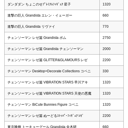
ダンダダン ちょこのせﾌﾟﾚﾐｱﾑﾌｨｷﾞｭｱ 星子
1320
進撃の巨人 Grandista エレン・イェーガー
660
進撃の巨人 Grandista リヴァイ
770
チェンソーマン レゼ篇 Grandista ボム
2750
チェンソーマン レゼ篇 Grandista チェンソーマン
2000
チェンソーマン レゼ篇 GLITTER&GLAMOURS レゼ
2200
チェンソーマン Desktop×Decorate Collections コベニ
330
チェンソーマン レゼ篇 VIBRATION STARS 早川アキ
1320
チェンソーマン レゼ篇 VIBRATION STARS 天使の悪魔
1320
チェンソーマン BiCute Bunnies Figure コベニ
1320
チェンソーマン レゼ篇 ぬーどるｽﾄｯﾊﾟｰﾌｨｷﾞｭｱ ﾚｾﾞ
2200
東京喰種 トーキョーグール Grandista 金木研
660