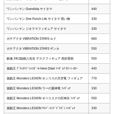
ワンパンマン Grandista サイタマ
440
ワンパンマン One Punch Life サイタマ 買い物
330
ワンパンマン ジオラマフィギュア サイタマ
330
ガチアクタ VIBRATION STARS ルド
660
ガチアクタ VIBRATION STARS ザンカ
550
銀魂 3年Z組銀八先生 デスクフィギュア 高杉晋助
550
遊戯王 ﾌﾞﾗｯｸﾏｼﾞｼｬﾝｶﾞｰﾙ Here Ditail ﾌｨｷﾞｭｱ ｸﾘｰﾐｰｶﾗｰ
440
遊戯王 Monsters LEGION オシリスの天空竜 フィギュア
770
遊戯王 Monsters LEGION ラーの翼神竜 ﾌｨｷﾞｭｱ
330
遊戯王 Monsters LEGION オベリスクの巨神兵 ﾌｨｷﾞｭｱ
550
遊戯王 Monsters LEGION ｻｲﾊﾞｰｴﾝﾄﾞﾄﾞﾗｺﾞﾝ ﾌｨｷﾞｭｱ
330