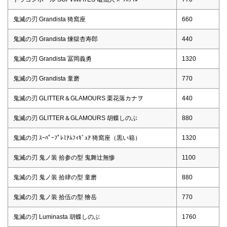
鬼滅の刃 Grandista 猗窩座
660
鬼滅の刃 Grandista 煉獄杏寿郎
440
鬼滅の刃 Grandista 冨岡義勇
1320
鬼滅の刃 Grandista 童磨
770
鬼滅の刃 GLITTER＆GLAMOURS 栗花落カナヲ
440
鬼滅の刃 GLITTER＆GLAMOURS 胡蝶しのぶ
880
鬼滅の刃 ｽｰﾊﾟｰﾌﾟﾚﾐｱﾑﾌｨｷﾞｭｱ 猗窩座（黒い箱）
1320
鬼滅の刃 鬼ノ装 拾参の型 鬼舞辻無惨
1100
鬼滅の刃 鬼ノ装 拾肆の型 童磨
880
鬼滅の刃 鬼ノ装 拾伍の型 獪岳
770
鬼滅の刃 Luminasta 胡蝶しのぶ
1760