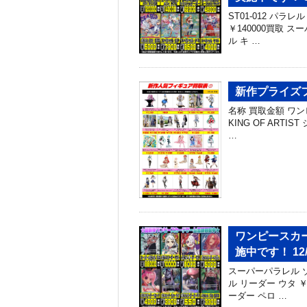
ST01-012 パラ
￥140000買取 
ル キ …
新作プライズフ
名称 買取金額 ワン
KING OF ARTIS
…
ワンピースカ
施中です！ 12/2
スーパーパラレル ゾロ
ル リーダー ウタ ￥
ーダー ペロ …