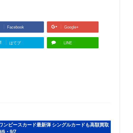
Facebook
Google+
!
はてブ
LINE
 ワンピースカード最新弾 シングルカードも高額買取
6・9/7