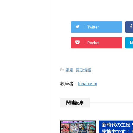
Twitter
B
Pocket
-
家電
,
買取情報
執筆者：
funabashi
関連記事
新時代の主役
実施中です！ 9/