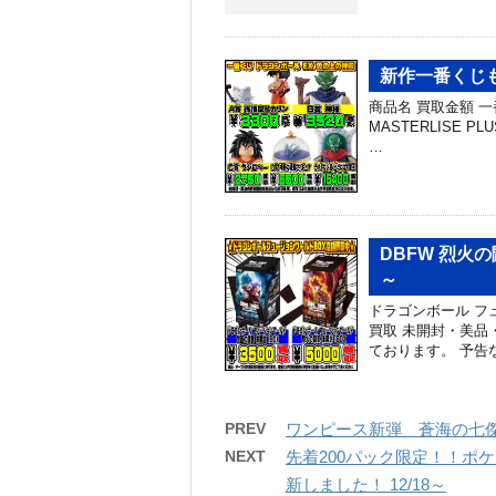
新作一番くじも
商品名 買取金額 一
MASTERLISE PL
…
DBFW 烈火
～
ドラゴンボール フュ
買取 未開封・美品
ております。 予告
PREV
ワンピース新弾 蒼海の七傑 
NEXT
先着200パック限定！！ポ
新しました！ 12/18～