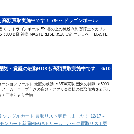
高額買取実施中です！ 7/9～ ドラゴンボール
番くじ ドラゴンボール EX 雲の上の神殿 A賞 孫悟空＆カリン
US 3300 B賞 神様 MASTERLISE 3520 C賞 ヤジロベー MASTE
の闘気・覚醒の鼓動BOXも高額買取実施中です！ 6/10
ージョンワールド 覚醒の鼓動 ￥3500買取 烈火の闘気 ￥5000
・メーカーテープ付きの店頭・アプリ会員様の買取価格を表示し
なく在庫により金額 …
シングルカード 買取リスト更新しました！ 12/17～
ケモンカード新弾MEGAドリーム パック買取リスト更