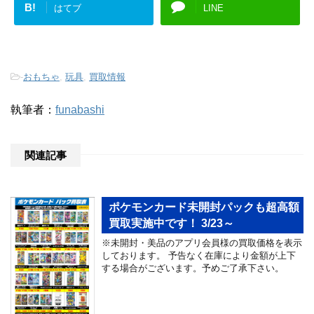
B!
はてブ
LINE
-
おもちゃ
,
玩具
,
買取情報
執筆者：
funabashi
関連記事
ポケモンカード未開封パックも超高額
買取実施中です！ 3/23～
※未開封・美品のアプリ会員様の買取価格を表示
しております。 予告なく在庫により金額が上下
する場合がございます。予めご了承下さい。