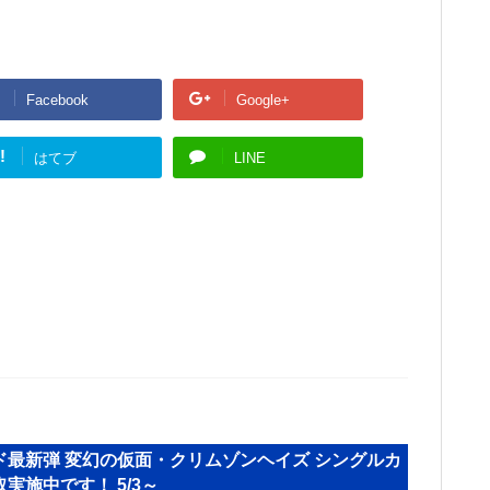
Facebook
Google+
!
はてブ
LINE
ド最新弾 変幻の仮面・クリムゾンヘイズ シングルカ
実施中です！ 5/3～