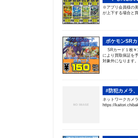
※アプリ会員様の美
が上下する場合と
ポケモンSRカ
SRカード１枚￥1
により買取保証を予
対象外になります
#防犯カメラ
ネットワークカメラ
https://kaitori.c