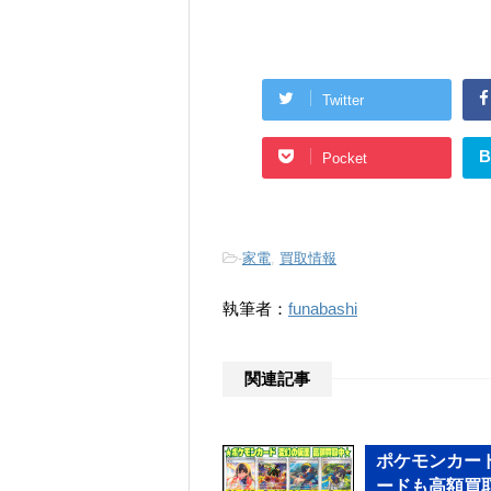
Twitter
B
Pocket
-
家電
,
買取情報
執筆者：
funabashi
関連記事
ポケモンカー
ードも高額買取