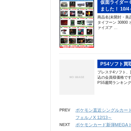
仮面ライダー 
ました！ 10/4
商品名(未開封・美品
タイフーン 30800 
ァイズア …
PS4ソフト買取
プレステ4ソフト、買
込の会員様価格です
PS5週間ランキング
PREV
ポケモン直近シングルカード
フェルノX 12/13～
NEXT
ポケモンカード新弾MEGAド