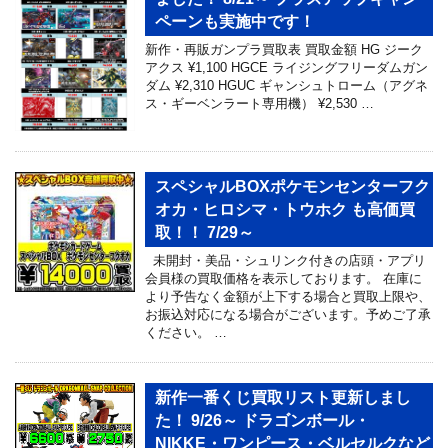
ペーンも実施中です！
新作・再販ガンプラ買取表 買取金額 HG ジーク
アクス ¥1,100 HGCE ライジングフリーダムガン
ダム ¥2,310 HGUC ギャンシュトローム（アグネ
ス・ギーベンラート専用機） ¥2,530 …
スペシャルBOXポケモンセンターフク
オカ・ヒロシマ・トウホク も高価買
取！！ 7/29～
未開封・美品・シュリンク付きの店頭・アプリ
会員様の買取価格を表示しております。 在庫に
より予告なく金額が上下する場合と買取上限や、
お振込対応になる場合がございます。予めご了承
ください。 …
新作一番くじ買取リスト更新しまし
た！ 9/26～ ドラゴンボール・
NIKKE・ワンピース・ベルセルクなど