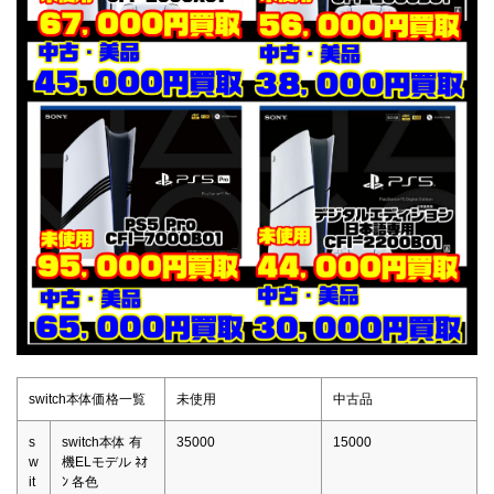
switch本体価格一覧
未使用
中古品
s
switch本体 有
35000
15000
w
機ELモデル ﾈｵ
it
ﾝ 各色