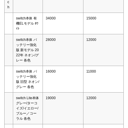
c
h
switch本体 有
34000
15000
機ELモデル ﾎﾜ
ｲﾄ
switch本体 バ
28000
12000
ッテリー強化
版 新モデル 20
22年 ネオン/グ
レー 各色
switch本体 バ
16000
11000
ッテリー強化
版 旧型 ネオン/
グレー 各色
switch Lite本体
19000
12000
グレー/ターコ
イズ/イエロー/
ブルー／コー
ラル 各色