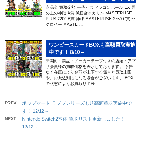
商品名 買取金額 一番くじ ドラゴンボール EX 雲
の上の神殿 A賞 孫悟空＆カリン MASTERLISE
PLUS 2200 B賞 神様 MASTERLISE 2750 C賞 ヤ
ジロベー MASTE …
ワンピースカードBOXも高額買取実施
中です！ 8/10～
未開封・美品・メーカーテープ付きの店頭・アプ
リ会員様の買取価格を表示しております。 予告
なく在庫により金額が上下する場合と買取上限
や、お振込対応になる場合がございます。 BOX
の状態によりお買取り出来 …
PREV
ポップマート ラブブシリーズも超高額買取実施中で
す！ 12/12～
NEXT
Nintendo Switch2本体 買取リスト更新しました！
12/12～