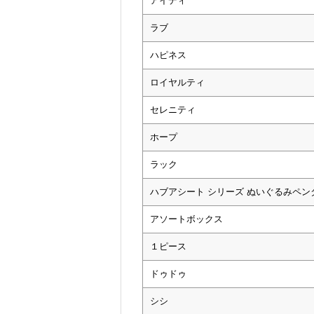
アイディ
ラブ
ハピネス
ロイヤルティ
セレニティ
ホープ
ラック
ハブアシート シリーズ ぬいぐるみペン
アソートボックス
１ピース
ドゥドゥ
シシ