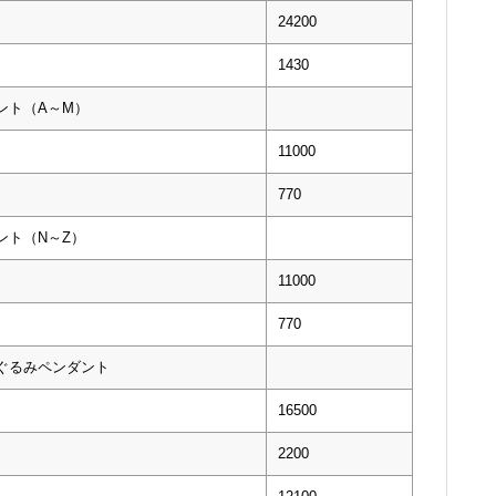
24200
1430
ント（A～M）
11000
770
ント（N～Z）
11000
770
いぐるみペンダント
16500
2200