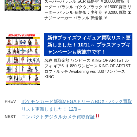
スーパーパラレル SCR 孫悟空 ￥200000買取 リ
ーダー パラレル ゴクウブラック ￥15000買取 リ
ーダー パラレル 孫悟飯：少年期 ￥32000買取 エ
ナジーマーカー パラレル 孫悟飯 ￥ …
新作プライズフィギュア買取リスト更
新しました！ 10/11～ プラスアップキ
ャンペーンも実施中です！
名称 買取金額 ワンピース KING OF ARTIST ル
フィ ギア5 Ⅱ 880 ワンピース KING OF ARTIST
ロブ・ルッチ Awakening ver. 330 ワンピース
KING …
PREV
ポケモンカード新弾MEGAドリームBOX・パック買取
リスト更新しました！ 12/8～
NEXT
コンパクトデジタルカメラ買取保証