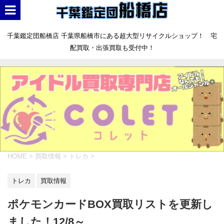
千葉鑑定団船橋店 千葉県船橋市にある超大型リサイクルショップ！ 宅
配買取・出張買取も受付中！
HOME
>
買取情報
>
トレカ
>
トレカ
買取情報
ポケモンカードBOX買取リストを更新し
ました！12/8～