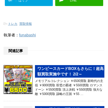
はてブ
LINE
-
トレカ
,
買取情報
執筆者：
funabashi
関連記事
ワンピースカードBOXもさらに！超高
額買取実施中です！ 2/2～
メモリアルコレクション ￥6500買取 新時代の主
役 ￥9000買取 双璧の覇者 ￥5500買取 ロマンス
ドーン ￥5500買取 頂上決戦 ￥5500買取 強大な
敵 ￥5000買取 謀略の王国 ￥55 …