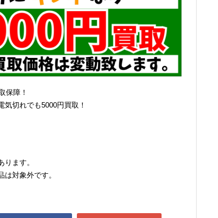
買取保障！
気切れでも5000円買取！
あります。
品は対象外です。