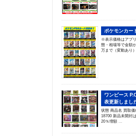
ポケモンカード
※表示価格はアプリ
態・相場等で金額が
万まで（変動あり） 
ワンピース P.O.
表更新しました！
状態 商品名 買取価
18700 新品未開封
20％増額 …