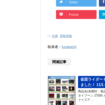
Twitter
B
Pocket
-
古着
,
買取情報
執筆者：
funabashi
関連記事
仮面ライダー 
ました！ 11/1
商品名(未開封・美品
タイフーン 27500 
ァイズア …