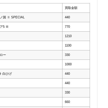
買取金額
ノ国 Ⅱ SPECIAL
440
ア5 Ⅲ
770
1210
1100
・ロー
330
1000
ﾞｰﾄ 白ひげ
440
440
330
660