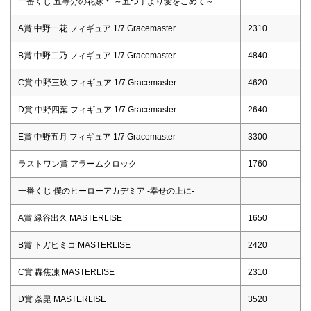
一番くじ 五等分の花嫁＊ ～五つ子より愛をこめて～
A賞 中野一花 フィギュア 1/7 Gracemaster
2310
B賞 中野二乃 フィギュア 1/7 Gracemaster
4840
C賞 中野三玖 フィギュア 1/7 Gracemaster
4620
D賞 中野四葉 フィギュア 1/7 Gracemaster
2640
E賞 中野五月 フィギュア 1/7 Gracemaster
3300
ラストワン賞 アラームクロック
1760
一番くじ 僕のヒーローアカデミア -幸せの上に-
A賞 緑谷出久 MASTERLISE
1650
B賞 トガヒミコ MASTERLISE
2420
C賞 轟焦凍 MASTERLISE
2310
D賞 荼毘 MASTERLISE
3520