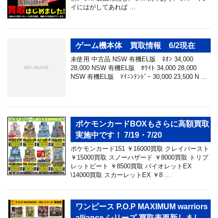
イにはがしてあれば …
ゲーム機本体 買取情報 6/2現在
未使用 中古品 NSW 有機EL版 ﾈｵﾝ 34,000
28,000 NSW 有機EL版 ﾎﾜｲﾄ 34,000 28,000
NSW 有機EL版 ﾏｲﾆﾝﾃﾝﾄﾞｰ 30,000 23,500 N …
ポケモンカードBOXもさらに高額買取
実施中です！ 7/19・7/20
ポケモンカード151 ￥16000買取 クレイバースト
￥15000買取 スノーハザード ￥8000買取 トリプ
レットビート ￥8500買取 バイオレットEX
\14000買取 スカーレットEX ￥8 …
ワンピース P.O.P MAXIMUM warriors
alliance シリーズ 買取表更新しまし