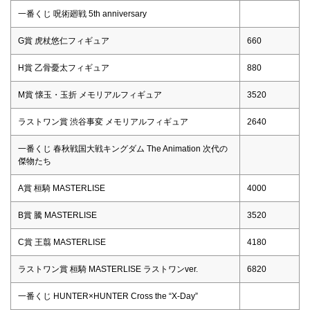
一番くじ 呪術廻戦 5th anniversary
G賞 虎杖悠仁フィギュア
660
H賞 乙骨憂太フィギュア
880
M賞 懐玉・玉折 メモリアルフィギュア
3520
ラストワン賞 渋谷事変 メモリアルフィギュア
2640
一番くじ 春秋戦国大戦キングダム The Animation 次代の
傑物たち
A賞 桓騎 MASTERLISE
4000
B賞 騰 MASTERLISE
3520
C賞 王翦 MASTERLISE
4180
ラストワン賞 桓騎 MASTERLISE ラストワンver.
6820
一番くじ HUNTER×HUNTER Cross the “X-Day”