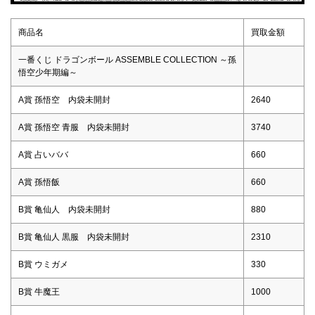
商品名
買取金額
一番くじ ドラゴンボール ASSEMBLE COLLECTION ～孫
悟空少年期編～
A賞 孫悟空 内袋未開封
2640
A賞 孫悟空 青服 内袋未開封
3740
A賞 占いババ
660
A賞 孫悟飯
660
B賞 亀仙人 内袋未開封
880
B賞 亀仙人 黒服 内袋未開封
2310
B賞 ウミガメ
330
B賞 牛魔王
1000