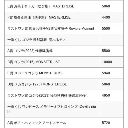
E賞 お茶子＆トガ（幼少期） MASTERLISE
5060
F賞 燈矢＆焦凍（幼少期） MASTERLISE
4400
ラストワン賞 麗日お茶子VS渡我被身子 Revible Moment
5500
一番くじ ゴジラ 怪獣乱舞 -荒ぶるモノ-
A賞 ゴジラ(2023) 怪獣哮胸極
5500
B賞 ゴジラ(2016) MONSTERLISE
10000
C賞 スペースゴジラ MONSTERLISE
5940
D賞 メカゴジラ(1975) MONSTERLISE
5060
ラストワン賞 ゴジラ(2023) 怪獣哮胸極 熱線放射ver.
4950
一番くじ ワンピース メモリーオブヒロインズ -Devil’s nig
ht-
A賞 ボア・ハンコック アートスケール
5720