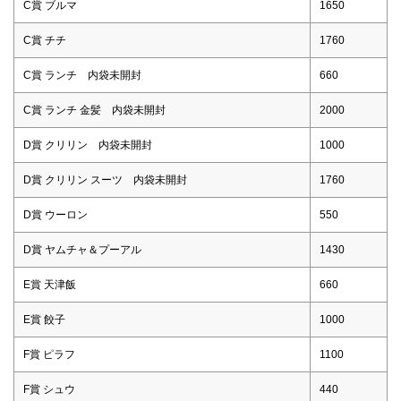
C賞 ブルマ
1650
C賞 チチ
1760
C賞 ランチ 内袋未開封
660
C賞 ランチ 金髪 内袋未開封
2000
D賞 クリリン 内袋未開封
1000
D賞 クリリン スーツ 内袋未開封
1760
D賞 ウーロン
550
D賞 ヤムチャ＆プーアル
1430
E賞 天津飯
660
E賞 餃子
1000
F賞 ピラフ
1100
F賞 シュウ
440