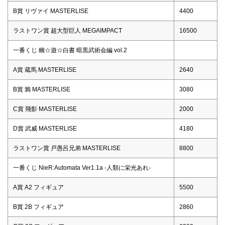
B賞 リヴァイ MASTERLISE
4400
ラストワン賞 超大型巨人 MEGAIMPACT
16500
一番くじ 幽☆遊☆白書 暗黒武術会編 vol.2
A賞 蔵馬 MASTERLISE
2640
B賞 鴉 MASTERLISE
3080
C賞 飛影 MASTERLISE
2000
D賞 武威 MASTERLISE
4180
ラストワン賞 戸愚呂兄弟 MASTERLISE
8800
一番くじ NieR:Automata Ver1.1a -人類に栄光あれ-
A賞 A2 フィギュア
5500
B賞 2B フィギュア
2860