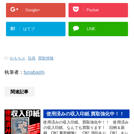
Google+
Pocket
B!
はてブ
LINE
-
おもちゃ
,
玩具
,
買取情報
執筆者：
funabashi
関連記事
使用済みの収入印紙 買取強化中！！
使用済みの収入印紙、買取強化中！！ 使用済み
の収入印紙、なんでも買取ります！ 旧柄＆新
柄、OK! 裏面糊無し、OK! 消印あり、OK! キレ