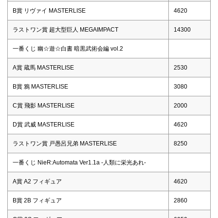
B賞 リヴァイ MASTERLISE
4620
ラストワン賞 超大型巨人 MEGAIMPACT
14300
一番くじ 幽☆遊☆白書 暗黒武術会編 vol.2
A賞 蔵馬 MASTERLISE
2530
B賞 鴉 MASTERLISE
3080
C賞 飛影 MASTERLISE
2000
D賞 武威 MASTERLISE
4620
ラストワン賞 戸愚呂兄弟 MASTERLISE
8250
一番くじ NieR:Automata Ver1.1a -人類に栄光あれ-
A賞 A2 フィギュア
4620
B賞 2B フィギュア
2860