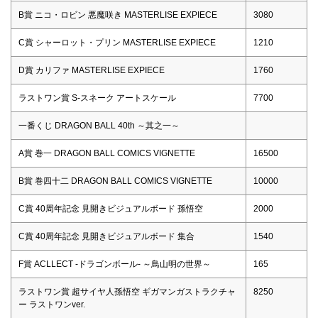
B賞 ニコ・ロビン 悪魔咲き MASTERLISE EXPIECE
3080
C賞 シャーロット・プリン MASTERLISE EXPIECE
1210
D賞 カリファ MASTERLISE EXPIECE
1760
ラストワン賞 S-スネーク アートスケール
7700
一番くじ DRAGON BALL 40th ～其之一～
A賞 巻一 DRAGON BALL COMICS VIGNETTE
16500
B賞 巻四十二 DRAGON BALL COMICS VIGNETTE
10000
C賞 40周年記念 見開きビジュアルボード 孫悟空
2000
C賞 40周年記念 見開きビジュアルボード 集合
1540
F賞 ACLLECT -ドラゴンボール- ～鳥山明の世界～
165
ラストワン賞 超サイヤ人孫悟空 ギガマンガストラクチャ
8250
ー ラストワンver.