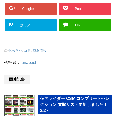
Google+
Pocket
B!
はてブ
LINE
-
おもちゃ
,
玩具
,
買取情報
執筆者：
funabashi
関連記事
仮面ライダー CSM コンプリートセレ
クション 買取リスト更新しました！
2/2～