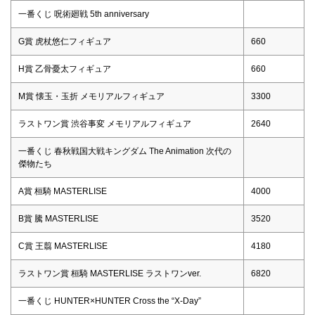
一番くじ 呪術廻戦 5th anniversary
G賞 虎杖悠仁フィギュア
660
H賞 乙骨憂太フィギュア
660
M賞 懐玉・玉折 メモリアルフィギュア
3300
ラストワン賞 渋谷事変 メモリアルフィギュア
2640
一番くじ 春秋戦国大戦キングダム The Animation 次代の
傑物たち
A賞 桓騎 MASTERLISE
4000
B賞 騰 MASTERLISE
3520
C賞 王翦 MASTERLISE
4180
ラストワン賞 桓騎 MASTERLISE ラストワンver.
6820
一番くじ HUNTER×HUNTER Cross the “X-Day”