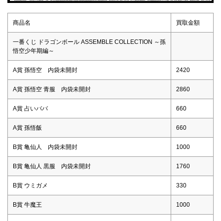
商品名
買取金額
一番くじ ドラゴンボール ASSEMBLE COLLECTION ～孫
悟空少年期編～
A賞 孫悟空 内袋未開封
2420
A賞 孫悟空 青服 内袋未開封
2860
A賞 占いババ
660
A賞 孫悟飯
660
B賞 亀仙人 内袋未開封
1000
B賞 亀仙人 黒服 内袋未開封
1760
B賞 ウミガメ
330
B賞 牛魔王
1000