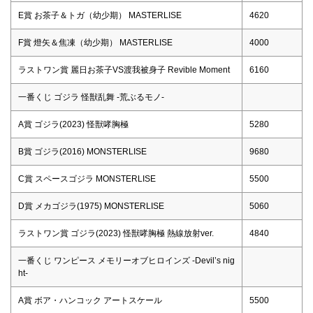
E賞 お茶子＆トガ（幼少期） MASTERLISE
4620
F賞 燈矢＆焦凍（幼少期） MASTERLISE
4000
ラストワン賞 麗日お茶子VS渡我被身子 Revible Moment
6160
一番くじ ゴジラ 怪獣乱舞 -荒ぶるモノ-
A賞 ゴジラ(2023) 怪獣哮胸極
5280
B賞 ゴジラ(2016) MONSTERLISE
9680
C賞 スペースゴジラ MONSTERLISE
5500
D賞 メカゴジラ(1975) MONSTERLISE
5060
ラストワン賞 ゴジラ(2023) 怪獣哮胸極 熱線放射ver.
4840
一番くじ ワンピース メモリーオブヒロインズ -Devil’s nig
ht-
A賞 ボア・ハンコック アートスケール
5500