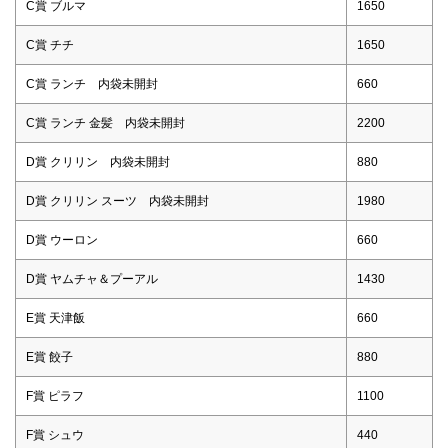
C賞 ブルマ
1650
C賞 チチ
1650
C賞 ランチ 内袋未開封
660
C賞 ランチ 金髪 内袋未開封
2200
D賞 クリリン 内袋未開封
880
D賞 クリリン スーツ 内袋未開封
1980
D賞 ウーロン
660
D賞 ヤムチャ＆プーアル
1430
E賞 天津飯
660
E賞 餃子
880
F賞 ピラフ
1100
F賞 シュウ
440