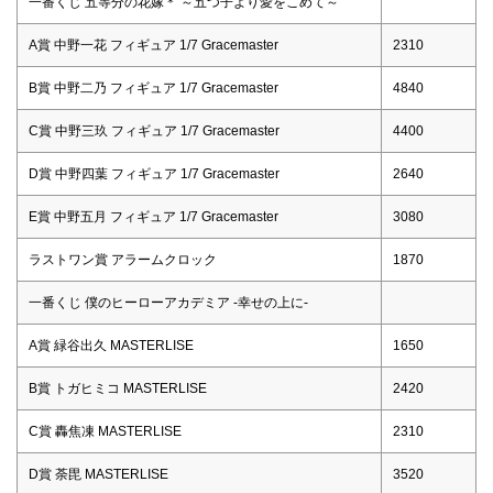
一番くじ 五等分の花嫁＊ ～五つ子より愛をこめて～
A賞 中野一花 フィギュア 1/7 Gracemaster
2310
B賞 中野二乃 フィギュア 1/7 Gracemaster
4840
C賞 中野三玖 フィギュア 1/7 Gracemaster
4400
D賞 中野四葉 フィギュア 1/7 Gracemaster
2640
E賞 中野五月 フィギュア 1/7 Gracemaster
3080
ラストワン賞 アラームクロック
1870
一番くじ 僕のヒーローアカデミア -幸せの上に-
A賞 緑谷出久 MASTERLISE
1650
B賞 トガヒミコ MASTERLISE
2420
C賞 轟焦凍 MASTERLISE
2310
D賞 荼毘 MASTERLISE
3520