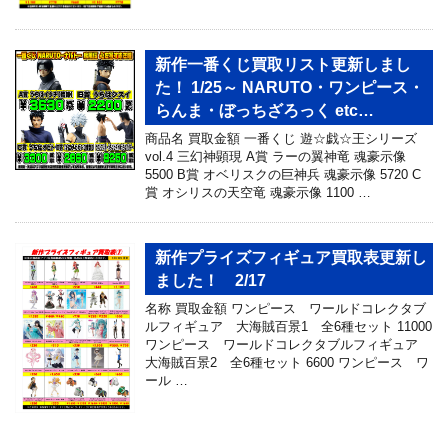
新作一番くじ買取リスト更新しまし
た！ 1/25～ NARUTO・ワンピース・
らんま・ぼっちざろっく etc…
商品名 買取金額 一番くじ 遊☆戯☆王シリーズ
vol.4 三幻神顕現 A賞 ラーの翼神竜 魂豪示像
5500 B賞 オベリスクの巨神兵 魂豪示像 5720 C
賞 オシリスの天空竜 魂豪示像 1100 …
新作プライズフィギュア買取表更新し
ました！ 2/17
名称 買取金額 ワンピース ワールドコレクタブ
ルフィギュア 大海賊百景1 全6種セット 11000
ワンピース ワールドコレクタブルフィギュア
大海賊百景2 全6種セット 6600 ワンピース ワ
ール …