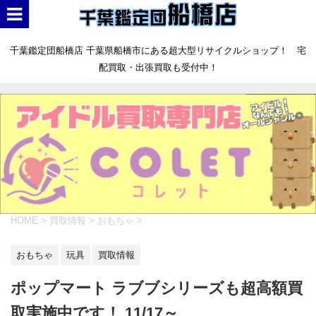
千葉鑑定団船橋店 千葉県船橋市にある超大型リサイクルショップ！ 宅
配買取・出張買取も受付中！
HOME
>
買取情報
>
おもちゃ
>
おもちゃ
玩具
買取情報
ポップマート ラブブシリーズも超高額買
取実施中です！ 11/17～