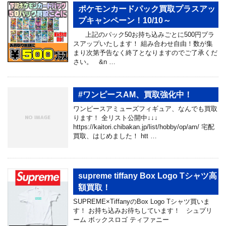
ポケモンカードパック買取プラスアッ
プキャンペーン！10/10～
上記のパック50お持ち込みごとに500円プラ
スアップいたします！ 組み合わせ自由！数が集
まり次第予告なく終了となりますのでご了承くだ
さい。 &n …
#ワンピースAM、買取強化中！
ワンピースアミューズフィギュア、なんでも買取
ります！ 全リスト公開中↓↓↓
https://kaitori.chibakan.jp/list/hobby/op/am/ 宅配
買取、はじめました！ htt …
supreme tiffany Box Logo Tシャツ高
額買取！
SUPREME×TiffanyのBox Logo Tシャツ買いま
す！ お持ち込みお待ちしています！ シュプリ
ーム ボックスロゴ ティファニー