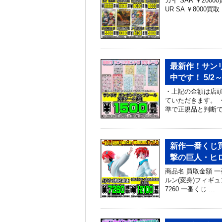
カイ SAR ￥2000
UR SA ￥8000
最新作！サン
中です！ 5/2
・上記の金額は店頭
ていただきます。 
準で正規品と判断で
新作一番くじ買
撃の巨人・ヒ
商品名 買取金額 
ルン(変身)フィギュア
7260 一番くじ …