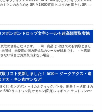
0買取 ギラティナVSTAR UR SA ￥11000買取 アルセウスVSTAR
買取 カミツレのきらめき SR ￥18000買取 ヒスイの仲間たち SR …
リオボンボンドロップ文字シールも超高額買取実施
～
買取の価格となります。 ・同一商品は5個までのお買取とさせ
・未開封、未使用の国内正規品のシールが対象です。 ・当店基
きない場合はお買取出来ない場合 …
取リスト更新しました！ 5/10～ ジークアクス・進
ロアカ・キン肉マンなど
一番くじ ダンダダン ～オカルティックバトル、開幕！～ A賞 オカ
 5280 ラストワン賞 オカルン(変身)フィギュア ラストワンver.