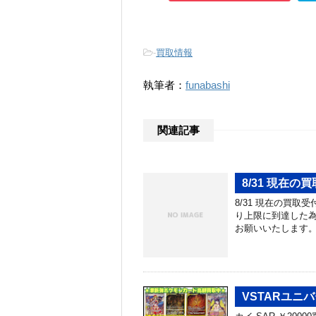
-
買取情報
執筆者：
funabashi
関連記事
8/31 現在の
8/31 現在の買
り上限に到達した為
お願いいたします
VSTARユニ