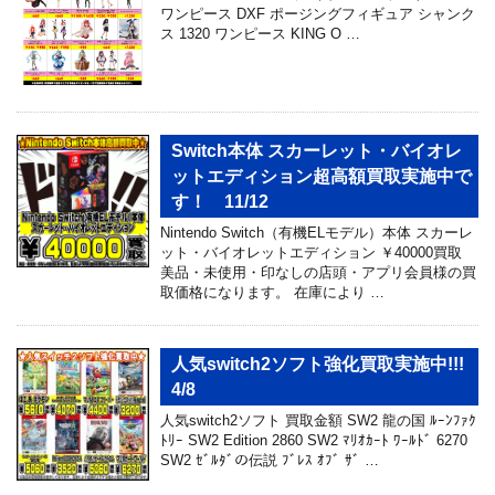
ワンピース DXF ポージングフィギュア シャンク
ス 1320 ワンピース KING O …
Switch本体 スカーレット・バイオレ
ットエディション超高額買取実施中で
す！ 11/12
Nintendo Switch（有機ELモデル）本体 スカーレ
ット・バイオレットエディション ￥40000買取
美品・未使用・印なしの店頭・アプリ会員様の買
取価格になります。 在庫により …
人気switch2ソフト強化買取実施中!!!
4/8
人気switch2ソフト 買取金額 SW2 龍の国 ﾙｰﾝﾌｧｸ
ﾄﾘｰ SW2 Edition 2860 SW2 ﾏﾘｵｶｰﾄ ﾜｰﾙﾄﾞ 6270
SW2 ｾﾞﾙﾀﾞの伝説 ﾌﾞﾚｽ ｵﾌﾞ ｻﾞ …