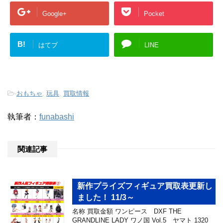
Google+
Pocket
B!
はてブ
LINE
-
おもちゃ
,
玩具
,
買取情報
執筆者：
funabashi
関連記事
新作プライズフィギュア買取表更新し
ました！ 11/3～
名称 買取金額 ワンピース DXF THE
GRANDLINE LADY ワノ国 Vol.5 ヤマト 1320