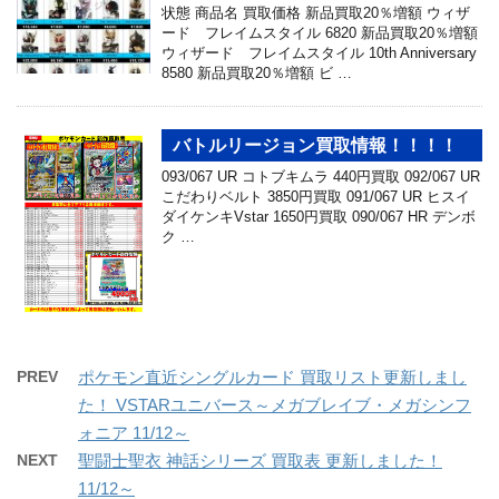
状態 商品名 買取価格 新品買取20％増額 ウィザ
ード フレイムスタイル 6820 新品買取20％増額
ウィザード フレイムスタイル 10th Anniversary
8580 新品買取20％増額 ビ …
バトルリージョン買取情報！！！！
093/067 UR コトブキムラ 440円買取 092/067 UR
こだわりベルト 3850円買取 091/067 UR ヒスイ
ダイケンキVstar 1650円買取 090/067 HR デンボ
ク …
PREV
ポケモン直近シングルカード 買取リスト更新しまし
た！ VSTARユニバース～メガブレイブ・メガシンフ
ォニア 11/12～
NEXT
聖闘士聖衣 神話シリーズ 買取表 更新しました！
11/12～