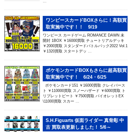
…
ワンピースカードBOXさらに！高額買
取実施中です！！ 9/19
ワンピース カードゲーム ROMANCE DAWN 未
開封 1BOX ￥16000買取 チュートリアルデッキ
￥2000買取 スタンダードバトルパック2022 Vol.1
￥1320買取 スタートデッ …
ポケモンカードBOXもさらに超高額買
取実施中です！ 6/24・6/25
ポケモンカード151 ￥16000買取 クレイバース
ト ￥110000買取 スノーハザード ￥6000買取 ト
リプレットビート ￥7500買取 バイオレットEX
\11000買取 スカー …
S.H.Figuarts 仮面ライダー 真骨彫 中
古 買取表更新しました！ 5/6～