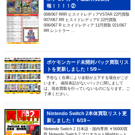
報！！！！②
008/067 RRR ヒスイドレディアVSTAR 22円買取
007/067 RR ヒスイドレディアV 22円買取
006/067 R ヒスイドレディア 11円買取 021/067
RR レントラー …
ポケモンカード未開封パック買取リス
トを更新しました！5/9～
予告なく在庫により金額が上下する場合がござ
います。 値段表記がないパックに関しまして
は、現在買取を行っていないものになります。ご
了承ください。
Nintendo Switch 2本体買取リスト更
新しました！ 6/19～
Nintendo Switch 2 日本語・国内専用 ￥56000買
取 Nintendo Switch 2 マリオカートWorldセット