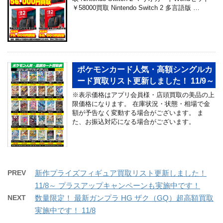
￥58000買取 Nintendo Switch 2 多言語版 …
ポケモンカード人気・高額シングルカ
ード買取リスト更新しました！ 11/9～
※表示価格はアプリ会員様・店頭買取の美品の上
限価格になります。 在庫状況・状態・相場で金
額が予告なく変動する場合がございます。 ま
た、お振込対応になる場合がございます。
PREV
新作プライズフィギュア買取リスト更新しました！
11/8～ プラスアップキャンペーンも実施中です！
NEXT
数量限定！ 最新ガンプラ HG ザク（GQ）超高額買取
実施中です！ 11/8