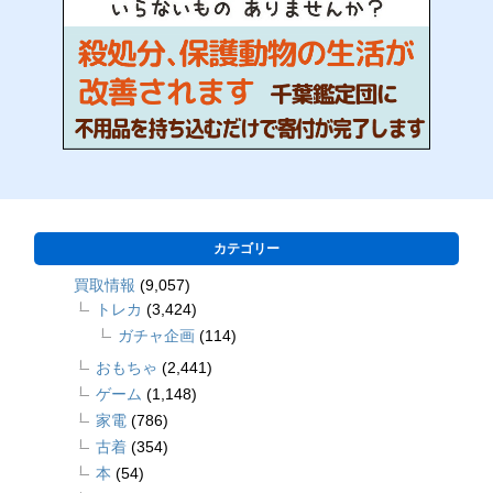
カテゴリー
買取情報
(9,057)
トレカ
(3,424)
ガチャ企画
(114)
おもちゃ
(2,441)
ゲーム
(1,148)
家電
(786)
古着
(354)
本
(54)