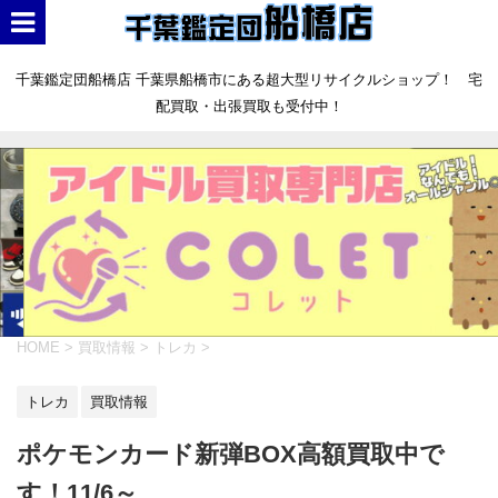
千葉鑑定団船橋店 千葉県船橋市にある超大型リサイクルショップ！ 宅
配買取・出張買取も受付中！
HOME
>
買取情報
>
トレカ
>
トレカ
買取情報
ポケモンカード新弾BOX高額買取中で
す！11/6～