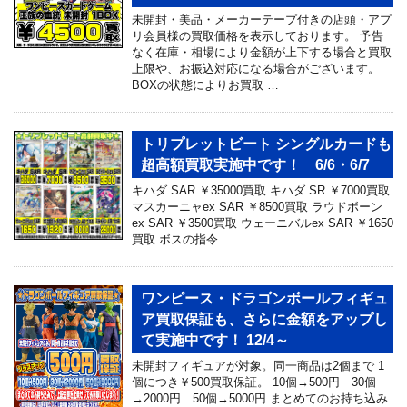
未開封・美品・メーカーテープ付きの店頭・アプ
リ会員様の買取価格を表示しております。 予告
なく在庫・相場により金額が上下する場合と買取
上限や、お振込対応になる場合がございます。
BOXの状態によりお買取 …
トリプレットビート シングルカードも
超高額買取実施中です！ 6/6・6/7
キハダ SAR ￥35000買取 キハダ SR ￥7000買取
マスカーニャex SAR ￥8500買取 ラウドボーン
ex SAR ￥3500買取 ウェーニバルex SAR ￥1650
買取 ボスの指令 …
ワンピース・ドラゴンボールフィギュ
ア買取保証も、さらに金額をアップし
て実施中です！ 12/4～
未開封フィギュアが対象。同一商品は2個まで 1
個につき￥500買取保証。 10個→500円 30個
→2000円 50個→5000円 まとめてのお持ち込み