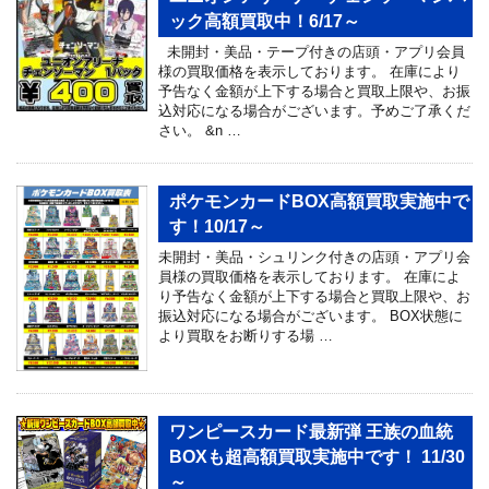
ック高額買取中！6/17～
未開封・美品・テープ付きの店頭・アプリ会員
様の買取価格を表示しております。 在庫により
予告なく金額が上下する場合と買取上限や、お振
込対応になる場合がございます。予めご了承くだ
さい。 &n …
ポケモンカードBOX高額買取実施中で
す！10/17～
未開封・美品・シュリンク付きの店頭・アプリ会
員様の買取価格を表示しております。 在庫によ
り予告なく金額が上下する場合と買取上限や、お
振込対応になる場合がございます。 BOX状態に
より買取をお断りする場 …
ワンピースカード最新弾 王族の血統
BOXも超高額買取実施中です！ 11/30
～