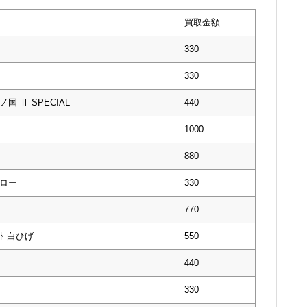
買取金額
330
330
ノ国 Ⅱ SPECIAL
440
1000
880
・ロー
330
770
ﾞｰﾄ 白ひげ
550
440
330