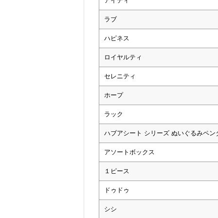
アイディ
ラブ
ハピネス
ロイヤルティ
セレニティ
ホープ
ラック
ハブアシート シリーズ ぬいぐるみペン
アソートボックス
１ピース
ドゥドゥ
シシ