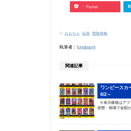
B
Pocket
-
おもちゃ
,
玩具
,
買取情報
執筆者：
funabashi
関連記事
ワンピースカ
6/2～
※表示価格はアプ
状態・相場で金額