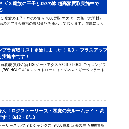
ﾄﾓﾝｽﾀｰｽﾞ3 魔族の王子とｴﾙﾌの旅 超高額買取実施中で
5
ｽﾀｰｽﾞ3 魔族の王子とｴﾙﾌの旅 ￥7000買取 マスターズ版（未開封）
※美品のアプリ会員様の買取価格を表示しております。在庫により
プラ買取リスト更新しました！ 6/3～ プラスアップ
も実施中です！
取表 買取金額 HG ジークアクス ¥2,310 HGCE ライジングフ
1,760 HGUC ギャンシュトローム（アグネス・ギーベンラート
せん！ログストーリーズ・悪魔の実ルームライト 高
！ 8/12・8/13
ーリーズ ルフィ＆シャンクス ￥880買取 近海の主 ￥880買取