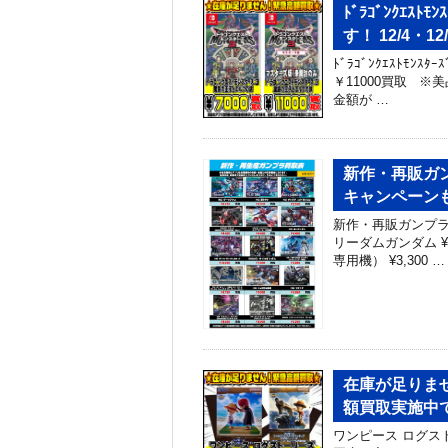
ﾄﾞﾗｺﾞﾝｸｴｽ
す！ 12/4・12/
ﾄﾞﾗｺﾞﾝｸｴｽﾄﾓﾝ
￥11000買取 
金額が …
新作・再販ガン
キャンペーン
新作・再販ガンプラ買
リーダムガンダム ¥
専用機） ¥3,300 …
在庫が足りま
額買取実施中です
ワンピース ログスト