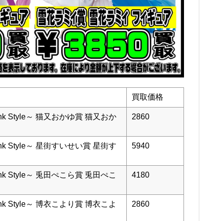
買取価格
nk Style～ 猫又おかゆ賞 猫又おか
2860
nk Style～ 星街すいせい賞 星街す
5940
nk Style～ 兎田ぺこら賞 兎田ぺこ
4180
nk Style～ 博衣こより賞 博衣こよ
2860