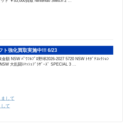
53,000買取 Nintendo Switch 2 …
フト強化買取実施中!!! 6/23
NSW ﾊﾟﾜﾌﾙﾌﾟﾛ野球2026-2027 5720 NSW ﾄﾓﾀﾞﾁｺﾚｸｼｮﾝ
SW 大乱闘ｽﾏｯｼｭﾌﾞﾗｻﾞｰｽﾞ SPECIAL 3 …
しまして
まして