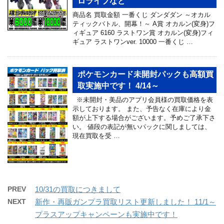
ロライブなど
商品名 買取金額 一番くじ ダンダダン ～オカル
ティックバトル、開幕！～ A賞 オカルン(変身)フ
ィギュア 6160 ラストワン賞 オカルン(変身)フィ
ギュア ラストワンver. 10000 一番くじ …
ポケモンカード未開封パックも高額買
取実施中です！ 4/14～
※未開封・美品のアプリ会員様の買取価格を表
示しております。 また、予告なく在庫により金
額が上下する場合がございます。予めご了承下さ
い。 値段の表記が無いパックに関しましては、
現在買取を受 …
PREV
10/31の買取につきまして
NEXT
新作・再販ガンプラ買取リスト更新しました！ 11/1～
プラスアップキャンペーンも実施中です！