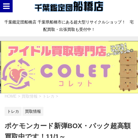
千葉鑑定団船橋店 千葉県船橋市にある超大型リサイクルショップ！ 宅
配買取・出張買取も受付中！
HOME
>
買取情報
>
トレカ
>
トレカ
買取情報
ポケモンカード新弾BOX・パック超高額
買取中です！11/1～