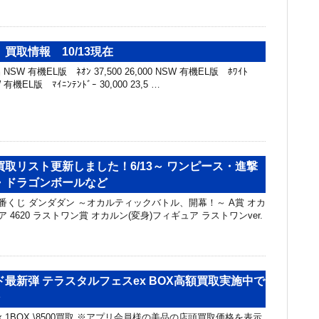
買取情報 10/13現在
SW 有機EL版 ﾈｵﾝ 37,500 26,000 NSW 有機EL版 ﾎﾜｲﾄ
SW 有機EL版 ﾏｲﾆﾝﾃﾝﾄﾞｰ 30,000 23,5 …
取リスト更新しました！6/13～ ワンピース・進撃
・ドラゴンボールなど
一番くじ ダンダダン ～オカルティックバトル、開幕！～ A賞 オカ
 4620 ラストワン賞 オカルン(変身)フィギュア ラストワンver.
最新弾 テラスタルフェスex BOX高額買取実施中で
～
 1BOX \8500買取 ※アプリ会員様の美品の店頭買取価格を表示