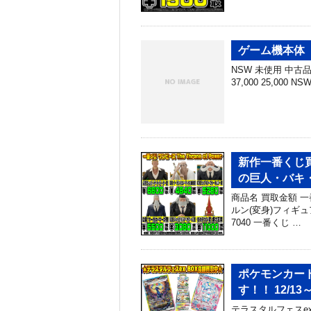
ゲーム機本体 
NSW 未使用 中古品 N
37,000 25,000 N
新作一番くじ買
の巨人・バキ
商品名 買取金額 
ルン(変身)フィギュア
7040 一番くじ …
ポケモンカード
す！！ 12/13
テラスタルフェスex