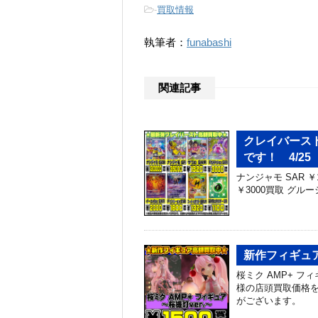
-
買取情報
執筆者：
funabashi
関連記事
クレイバース
です！ 4/25
ナンジャモ SAR ￥1
￥3000買取 グルーシ
新作フィギュア
桜ミク AMP+ フ
様の店頭買取価格を
がございます。