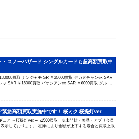
ト・スノーハザード シングルカードも超高額買取中
30000買取 ナンジャモ SR ￥35000買取 デカヌチャンex SAR
ャ SAR ￥18000買取 パオジアンex SAR ￥6000買取 グル …
緊急高額買取実施中です！ 桜ミク 桜提灯ver.
ィギュア ～桜提灯ver.～ \1500買取 ※未開封・美品・アプリ会員
表示しております。 在庫により金額が上下する場合と買取上限