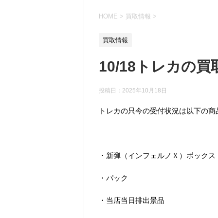
HOME
>
買取情報
>
買取情報
10/18トレカの
投稿日：
2025年10月18日
トレカの只今の受付状況は以下の商
・新弾（インフェルノＸ）ボックス
・パック
・当店当日排出景品