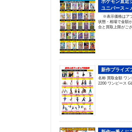
ポケモン直近シ
ユニバース～メ
※表示価格はアプ
状態・相場で金額
合と買取上限がご
新作プライズフ
名称 買取金額 ワンピー
2200 ワンピース GL
新作一番くじ