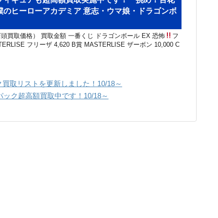
僕のヒーローアカデミア 意志・ウマ娘・ドラゴンボ
頭買取価格） 買取金額 一番くじ ドラゴンボール EX 恐怖
フ
RLISE フリーザ 4,620 B賞 MASTERLISE ザーボン 10,000 C
買取リストを更新しました！10/18～
ック超高額買取中です！10/18～