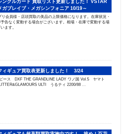
ングルカード 買取リスト更新しました！ VSTAR
ガブレイブ・メガシンフォニア 10/19～
リ会員様・店頭買取の美品の上限価格になります。在庫状況・
が予告なく変動する場合がございます。相場・在庫で変動する場
ざいます。
ィギュア買取表更新しました！ 3/24
ス DXF THE GRANDLINE LADY ワノ国 Vol.5 ヤマト
ITTER&GLAMOURS ULTI うるティ 2200/88 …
フィギュアも超高額買取実施中です！ 挑め！百花