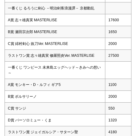
一番くじ るろうに剣心 －明治剣客浪漫譚－ 京都動乱
A賞 志々雄真実 MASTERLISE
17600
B賞 瀬田宗次郎 MASTERLISE
1650
C賞 緋村剣心 抜刀Ver. MASTERLISE
2000
ラストワン賞 志々雄真実 修羅照炎Ver. MASTERLISE
27500
一番くじ ワンピース 未来島エッグヘッド～きみへの想い
～
A賞 モンキー・D・ルフィ ギア5
1100
B賞 ボルサリーノ
2000
C賞 サンジ
550
D賞 バーソロミュー・くま
1320
ラストワン賞 ジェイガルシア・サターン聖
4180