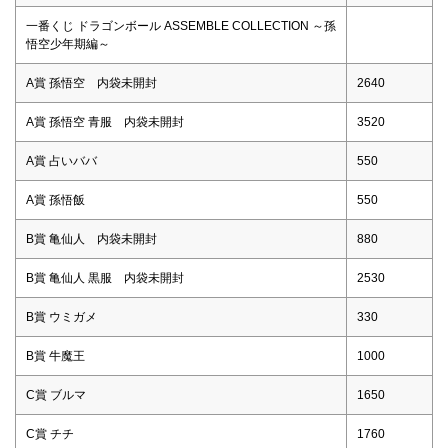
一番くじ ドラゴンボール ASSEMBLE COLLECTION ～孫
悟空少年期編～
A賞 孫悟空 内袋未開封
2640
A賞 孫悟空 青服 内袋未開封
3520
A賞 占いババ
550
A賞 孫悟飯
550
B賞 亀仙人 内袋未開封
880
B賞 亀仙人 黒服 内袋未開封
2530
B賞 ウミガメ
330
B賞 牛魔王
1000
C賞 ブルマ
1650
C賞 チチ
1760