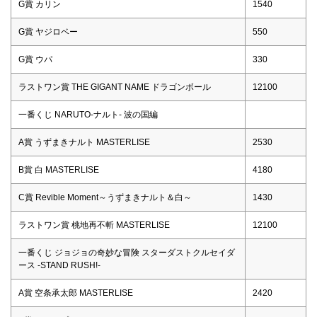
G賞 カリン
1540
G賞 ヤジロベー
550
G賞 ウパ
330
ラストワン賞 THE GIGANT NAME ドラゴンボール
12100
一番くじ NARUTO-ナルト- 波の国編
A賞 うずまきナルト MASTERLISE
2530
B賞 白 MASTERLISE
4180
C賞 Revible Moment～うずまきナルト＆白～
1430
ラストワン賞 桃地再不斬 MASTERLISE
12100
一番くじ ジョジョの奇妙な冒険 スターダストクルセイダ
ース -STAND RUSH!-
A賞 空条承太郎 MASTERLISE
2420