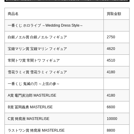
商品名
買取金額
一番くじ ホロライブ ～Wedding Dress Style～
白銀ノエル賞 白銀ノエル フィギュア
2750
宝鐘マリン賞 宝鐘マリン フィギュア
4620
常闇トワ賞 常闇トワ フィギュア
4510
雪花ラミィ賞 雪花ラミィ フィギュア
4180
一番くじ 鬼滅の刃 ～上弦の参～
A賞 竈門炭治郎 MASTERLISE
4180
B賞 冨岡義勇 MASTERLISE
6600
C賞 猗窩座 MASTERLISE
10000
ラストワン賞 猗窩座 MASTERLISE
8800