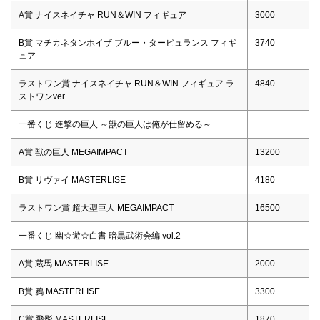
A賞 ナイスネイチャ RUN＆WIN フィギュア
3000
B賞 マチカネタンホイザ ブルー・タービュランス フィギ
3740
ュア
ラストワン賞 ナイスネイチャ RUN＆WIN フィギュア ラ
4840
ストワンver.
一番くじ 進撃の巨人 ～獣の巨人は俺が仕留める～
A賞 獣の巨人 MEGAIMPACT
13200
B賞 リヴァイ MASTERLISE
4180
ラストワン賞 超大型巨人 MEGAIMPACT
16500
一番くじ 幽☆遊☆白書 暗黒武術会編 vol.2
A賞 蔵馬 MASTERLISE
2000
B賞 鴉 MASTERLISE
3300
C賞 飛影 MASTERLISE
1870