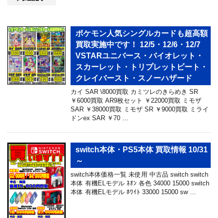
ポケモン人気シングルカードも超高額
買取実施中です！ 12/5・12/6・12/7
VSTARユニバース・バイオレット・
スカーレット・トリプレットビート・
クレイバースト・スノーハザード
カイ SAR \8000買取 カミツレのきらめき SR
￥6000買取 AR9枚セット ￥22000買取 ミモザ
SAR ￥38000買取 ミモザ SR ￥9000買取 ミライ
ドンex SAR ￥70 …
switch本体・PS5本体 買取情報 10/31
～
switch本体価格一覧 未使用 中古品 switch switch
本体 有機ELモデル ﾈｵﾝ 各色 34000 15000 switch
本体 有機ELモデル ﾎﾜｲﾄ 33000 15000 sw …