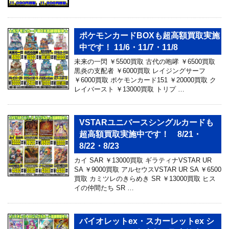
ポケモンカードBOXも超高額買取実施
中です！ 11/6・11/7・11/8
未来の一閃 ￥5500買取 古代の咆哮 ￥6500買取
黒炎の支配者 ￥6000買取 レイジングサーフ
￥6000買取 ポケモンカード151 ￥20000買取 ク
レイバースト ￥13000買取 トリプ …
VSTARユニバースシングルカードも
超高額買取実施中です！ 8/21・
8/22・8/23
カイ SAR ￥13000買取 ギラティナVSTAR UR
SA ￥9000買取 アルセウスVSTAR UR SA ￥6500
買取 カミツレのきらめき SR ￥13000買取 ヒス
イの仲間たち SR …
バイオレットex・スカーレットex シ