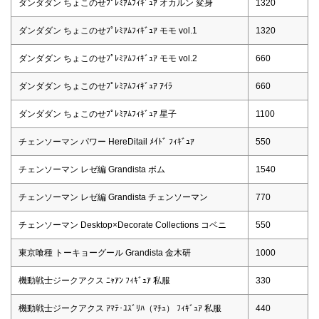
ダンダダン ちょこのせﾌﾟﾚﾐｱﾑﾌｨｷﾞｭｱ オカルン 変身
1320
ダンダダン ちょこのせﾌﾟﾚﾐｱﾑﾌｨｷﾞｭｱ モモ vol.1
1320
ダンダダン ちょこのせﾌﾟﾚﾐｱﾑﾌｨｷﾞｭｱ モモ vol.2
660
ダンダダン ちょこのせﾌﾟﾚﾐｱﾑﾌｨｷﾞｭｱ ｱｲﾗ
660
ダンダダン ちょこのせﾌﾟﾚﾐｱﾑﾌｨｷﾞｭｱ 星子
1100
チェンソーマン パワー HereDitail ﾒｲﾄﾞ ﾌｨｷﾞｭｱ
550
チェンソーマン レゼ編 Grandista ボム
1540
チェンソーマン レゼ編 Grandista チェンソーマン
770
チェンソーマン Desktop×Decorate Collections コベニ
550
東京喰種 トーキョーグール Grandista 金木研
1000
機動戦士ジークアクス ﾆｬｱﾝ ﾌｨｷﾞｭｱ 私服
330
機動戦士ジークアクス ｱﾏﾃ･ﾕｽﾞﾘﾊ（ﾏﾁｭ） ﾌｨｷﾞｭｱ 私服
440