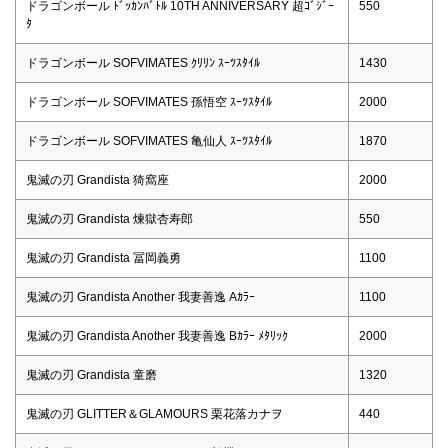
ドラゴンボール ﾄﾞｯｶﾝﾊﾞﾄﾙ 10TH ANNIVERSARY 超ｺﾞｼﾞｰ
550
ﾀ
ドラゴンボール SOFVIMATES ｸﾘﾘﾝ ｽｰﾂｽﾀｲﾙ
1430
ドラゴンボール SOFVIMATES 孫悟空 ｽｰﾂｽﾀｲﾙ
2000
ドラゴンボール SOFVIMATES 亀仙人 ｽｰﾂｽﾀｲﾙ
1870
鬼滅の刃 Grandista 猗窩座
2000
鬼滅の刃 Grandista 煉獄杏寿郎
550
鬼滅の刃 Grandista 冨岡義勇
1100
鬼滅の刃 Grandista Another 我妻善逸 Aｶﾗｰ
1100
鬼滅の刃 Grandista Another 我妻善逸 Bｶﾗｰ ﾒﾀﾘｯｸ
2000
鬼滅の刃 Grandista 童磨
1320
鬼滅の刃 GLITTER＆GLAMOURS 栗花落カナヲ
440