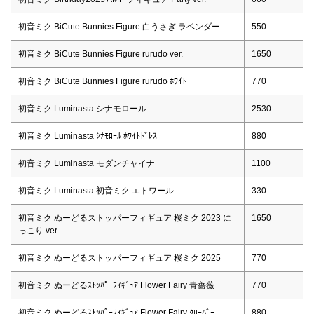
初音ミク BiCute Bunnies Figure 白うさぎ ラベンダー
550
初音ミク BiCute Bunnies Figure rurudo ver.
1650
初音ミク BiCute Bunnies Figure rurudo ﾎﾜｲﾄ
770
初音ミク Luminasta シナモロール
2530
初音ミク Luminasta ｼﾅﾓﾛｰﾙ ﾎﾜｲﾄﾄﾞﾚｽ
880
初音ミク Luminasta モダンチャイナ
1100
初音ミク Luminasta 初音ミク エトワール
330
初音ミク ぬーどるストッパーフィギュア 桜ミク 2023 に
1650
っこり ver.
初音ミク ぬーどるストッパーフィギュア 桜ミク 2025
770
初音ミク ぬーどるｽﾄｯﾊﾟｰﾌｨｷﾞｭｱ Flower Fairy 青薔薇
770
初音ミク ぬーどるｽﾄｯﾊﾟｰﾌｨｷﾞｭｱ Flower Fairy ｸﾛｰﾊﾞｰ
880