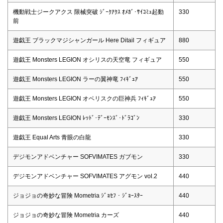
機動戦士ジークアクス 限械突破 ｼﾞｰｸｱｸｽ ｵﾒｶﾞ･ｻｲｺﾐｭ起動
330
前
遊戯王 ブラックマジシャンガール Here Ditail フィギュア
880
遊戯王 Monsters LEGION オシリスの天空竜 フィギュア
550
遊戯王 Monsters LEGION ラーの翼神竜 ﾌｨｷﾞｭｱ
550
遊戯王 Monsters LEGION オベリスクの巨神兵 ﾌｨｷﾞｭｱ
550
遊戯王 Monsters LEGION ﾚｯﾄﾞ･ﾃﾞｰﾓﾝｽﾞ･ﾄﾞﾗｺﾞﾝ
330
遊戯王 Equal Arts 青眼の白龍
330
デジモンアドベンチャー SOFVIMATES ガブモン
330
デジモンアドベンチャー SOFVIMATES アグモン vol.2
440
ジョジョの奇妙な冒険 Mometria ｼﾞｮｾﾌ・ｼﾞｮｰｽﾀｰ
440
ジョジョの奇妙な冒険 Mometria カーズ
440