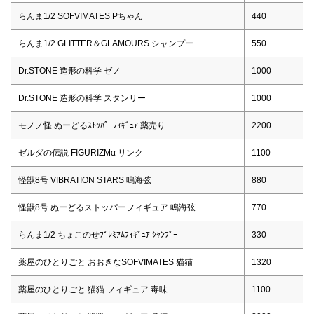
らんま1/2 SOFVIMATES Pちゃん
440
らんま1/2 GLITTER＆GLAMOURS シャンプー
550
Dr.STONE 造形の科学 ゼノ
1000
Dr.STONE 造形の科学 スタンリー
1000
モノノ怪 ぬーどるｽﾄｯﾊﾟｰﾌｨｷﾞｭｱ 薬売り
2200
ゼルダの伝説 FIGURIZMα リンク
1100
怪獣8号 VIBRATION STARS 鳴海弦
880
怪獣8号 ぬーどるストッパーフィギュア 鳴海弦
770
らんま1/2 ちょこのせﾌﾟﾚﾐｱﾑﾌｨｷﾞｭｱ ｼｬﾝﾌﾟｰ
330
薬屋のひとりごと おおきなSOFVIMATES 猫猫
1320
薬屋のひとりごと 猫猫 フィギュア 毒味
1100