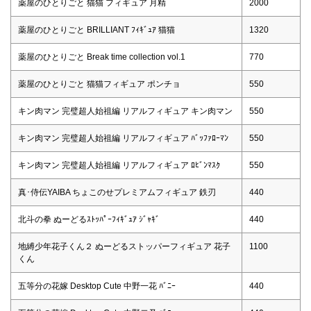
薬屋のひとりごと 猫猫 フィギュア 月精
2000
薬屋のひとりごと BRILLIANT ﾌｨｷﾞｭｱ 猫猫
1320
薬屋のひとりごと Break time collection vol.1
770
薬屋のひとりごと 猫猫フィギュア ポンチョ
550
キン肉マン 完璧超人始祖編 リアルフィギュア キン肉マン
550
キン肉マン 完璧超人始祖編 リアルフィギュア ﾊﾞｯﾌｧﾛｰﾏﾝ
550
キン肉マン 完璧超人始祖編 リアルフィギュア ﾛﾋﾞﾝﾏｽｸ
550
真･侍伝YAIBA ちょこのせプレミアムフィギュア 鉄刃
440
北斗の拳 ぬーどるｽﾄｯﾊﾟｰﾌｨｷﾞｭｱ ｼﾞｬｷﾞ
440
地縛少年花子くん２ ぬーどるストッパーフィギュア 花子
1100
くん
五等分の花嫁 Desktop Cute 中野一花 ﾊﾞﾆｰ
440