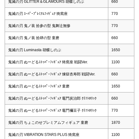
鬼滅の刃 GLITTER＆GLAMOURS 胡蝶しのぶ
660
鬼滅の刃 ｽｰﾊﾟｰﾌﾟﾚﾐｱﾑﾌｨｷﾞｭｱ 猗窩座
770
鬼滅の刃 鬼ノ装 拾参の型 鬼舞辻無惨
770
鬼滅の刃 鬼ノ装 拾肆の型 童磨
660
鬼滅の刃 Luminasta 胡蝶しのぶ
1650
鬼滅の刃 ぬーどるｽﾄｯﾊﾟｰﾌｨｷﾞｭｱ 猗窩座 戦闘Ver.
1100
鬼滅の刃 ぬーどるｽﾄｯﾊﾟｰﾌｨｷﾞｭｱ 煉獄杏寿郎 戦闘Ver.
660
鬼滅の刃 ぬーどるｽﾄｯﾊﾟｰﾌｨｷﾞｭｱ 童磨
1650
鬼滅の刃 ぬーどるｽﾄｯﾊﾟｰﾌｨｷﾞｭｱ 竈門炭治郎 ｸﾗﾌﾄﾎﾘｯｸ
660
鬼滅の刃 ぬーどるｽﾄｯﾊﾟｰﾌｨｷﾞｭｱ 竈門禰豆子 ｸﾗﾌﾄﾎﾘｯｸ
770
鬼滅の刃 ちょこのせプレミアムフィギュア 童磨
1870
鬼滅の刃 VIBRATION STARS PLUS 猗窩座
1100