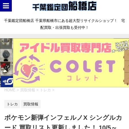
千葉鑑定団船橋店 千葉県船橋市にある超大型リサイクルショップ！ 宅
配買取・出張買取も受付中！
HOME
>
買取情報
>
トレカ
>
トレカ
買取情報
ポケモン新弾インフェルノX シングルカ
ード 買取リスト更新しました！ 10/5～