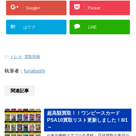
Google+
Pocket
B!
はてブ
LINE
-
トレカ
,
買取情報
執筆者：
funabashi
関連記事
超高額買取！！ワンピースカード
PSA10買取リスト更新しました！8/1
～
※表示価格はアプリ会員様・店頭買取の美品の